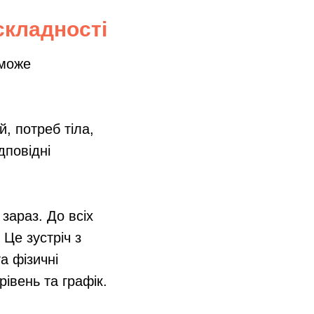
складності
зможе
й, потреб тіла,
дповідні
 зараз. До всіх
Це зустріч з
а фізичні
рівень та графік.