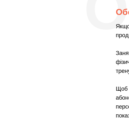
О
Об
Якщо
прод
Заня
фізи
трен
Щоб 
абон
перс
пока