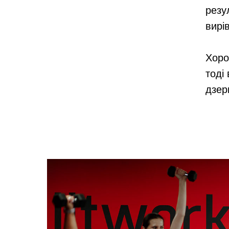
резу
вирі
Хоро
тоді
дзер