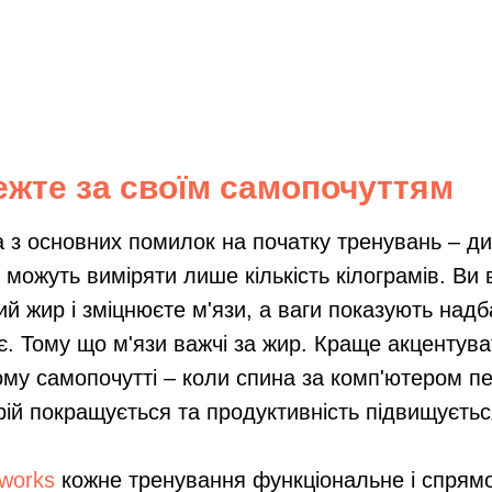
ежте за своїм самопочуттям
 з основних помилок на початку тренувань – ди
 можуть виміряти лише кількість кілограмів. Ви 
ий жир і зміцнюєте м'язи, а ваги показують надб
є. Тому що м'язи важчі за жир. Краще акцентува
му самопочутті – коли спина за комп'ютером пе
рій покращується та продуктивність підвищуєтьс
tworks
кожне тренування функціональне і спрям