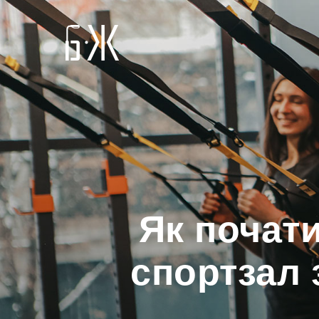
Як почати
спортзал 