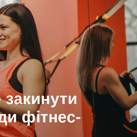
е закинути
ди фітнес-