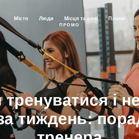
Місто
Люди
Місця та речі
Плани
ПРОМО
 тренуватися і н
за тиждень: пора
тренера