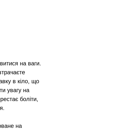
витися на ваги.
втрачаєте
авку в кіло, що
ти увагу на
рестає боліти,
я.
оване на