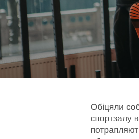
Обіцяли соб
спортзалу 
потрапляють