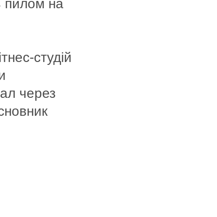
ь пилом на
тнес-студій
и
зал через
сновник