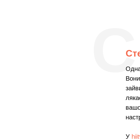
С
Ст
Одна
Вони
зайв
ляка
вашо
наст
У
hii