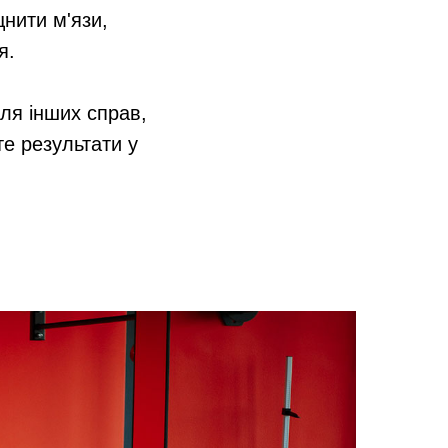
цнити м'язи,
я.
ля інших справ,
те результати у