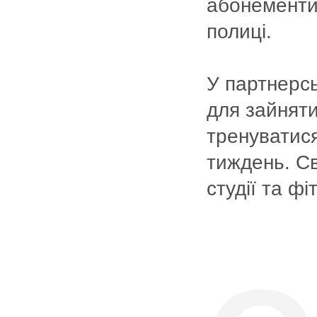
абонементи
полиці.
У партнерсь
для зайнят
тренуватися
тиждень. С
студії та ф