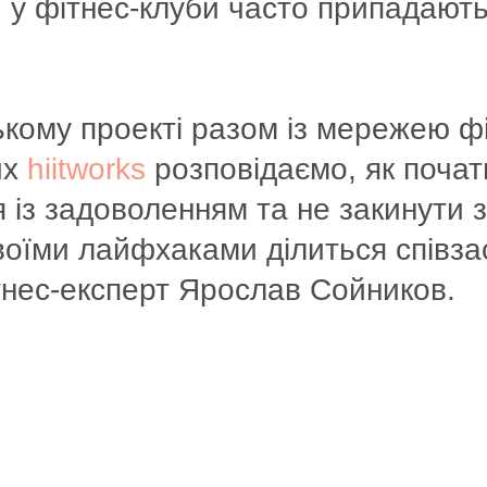
 у фітнес-клуби часто припадают
кому проекті разом із мережею фі
их
hiitworks
розповідаємо, як почат
 із задоволенням та не закинути 
воїми лайфхаками ділиться співза
ітнес-експерт Ярослав Сойников.