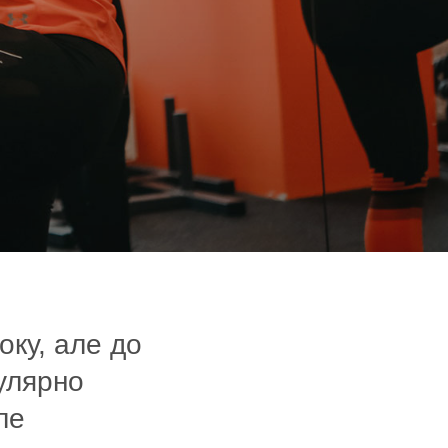
оку, але до
улярно
ле