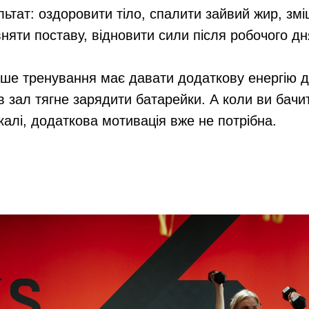
льтат: оздоровити тіло, спалити зайвий жир, змі
вняти поставу, відновити сили після робочого дн
ше тренування має давати додаткову енергію д
 в зал тягне зарядити батарейки. А коли ви бачи
калі, додаткова мотивація вже не потрібна.