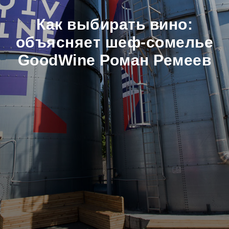
Как выбирать вино:
объясняет шеф-сомелье
GoodWine Роман Ремеев