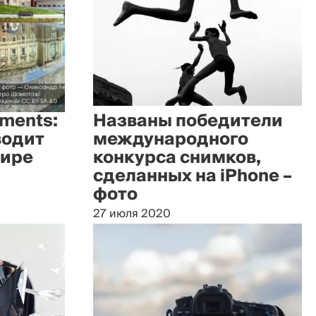
uments:
Названы победители
водит
международного
мире
конкурса снимков,
сделанных на iPhone –
фото
27 июля 2020