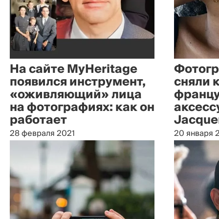
На сайте MyHeritage
Фотогр
появился инструмент,
сняли 
«оживляющий» лица
францу
на фотографиях: как он
аксесс
работает
Jacqu
28 февраля 2021
20 января 