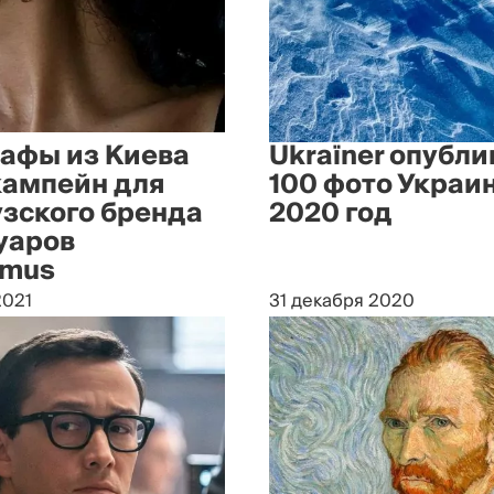
афы из Киева
Ukraїner опубли
кампейн для
100 фото Украи
зского бренда
2020 год
уаров
emus
2021
31 декабря 2020