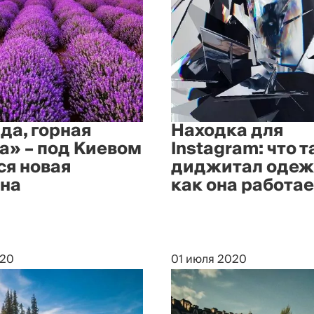
да, горная
Находка для
а» – под Киевом
Instagram: что т
ся новая
диджитал одеж
на
как она работае
020
01 июля 2020