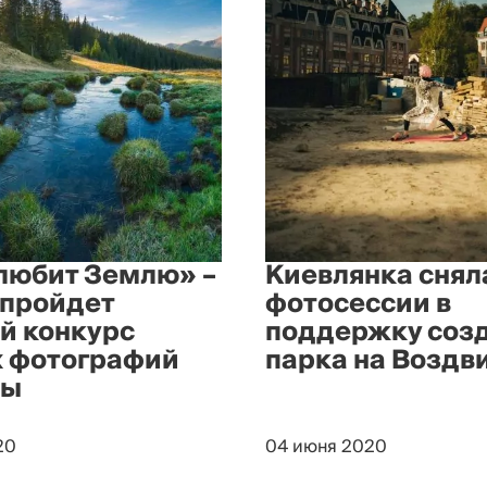
любит Землю» –
Киевлянка снял
 пройдет
фотосессии в
й конкурс
поддержку соз
 фотографий
парка на Воздв
ны
20
04 июня 2020