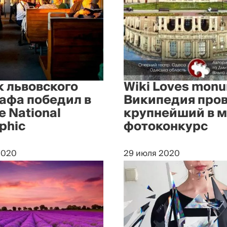
 львовского
Wiki Loves mon
афа победил в
Википедия про
е National
крупнейший в 
phic
фотоконкурс
2020
29 июля 2020