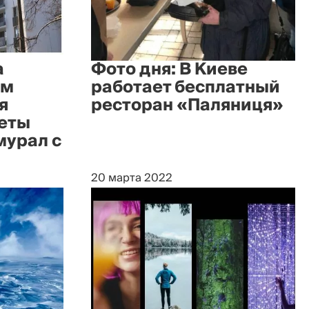
а
Фото дня: В Киеве
ом
работает бесплатный
я
ресторан «Паляниця»
кеты
мурал с
20 марта 2022