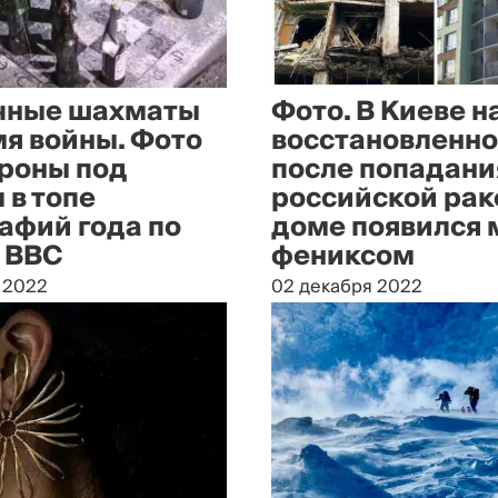
чные шахматы
Фото. В Киеве н
мя войны. Фото
восстановленн
роны под
после попадани
 в топе
российской ра
афий года по
доме появился 
 BBC
фениксом
 2022
02 декабря 2022