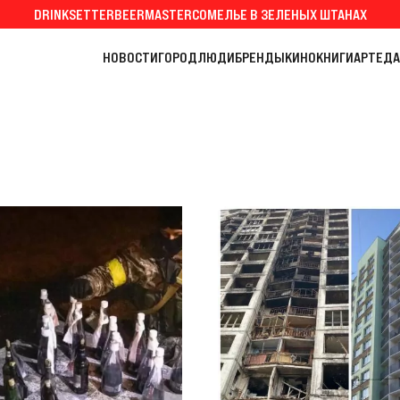
DRINKSETTER
BEERMASTER
СОМЕЛЬЕ В ЗЕЛЕНЫХ ШТАНАХ
НОВОСТИ
ГОРОД
ЛЮДИ
БРЕНДЫ
КИНО
КНИГИ
АРТ
ЕДА