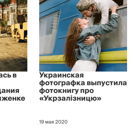
ась в
Украинская
фотографка выпустила
дания
фотокнигу про
иженке
«Укрзалізницю»
19 мая 2020