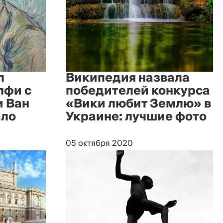
л
Википедия назвала
лфи с
победителей конкурса
и Ван
«Вики любит Землю» в
ало
Украине: лучшие фото
05 октября 2020