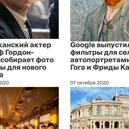
анский актер
Google выпусти
 Гордон-
фильтры для се
 собирает фото
автопортретам
ы для нового
Гога и Фриды К
а
2020
07 октября 2020