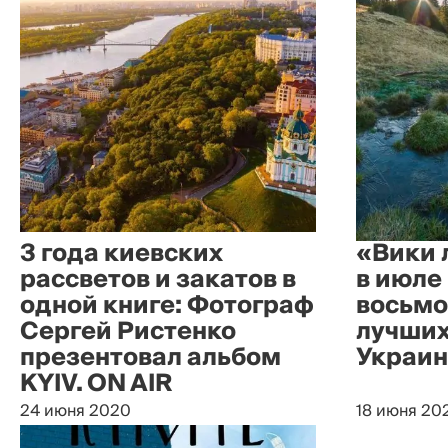
3 года киевских
«Вики 
рассветов и закатов в
в июле
одной книге: Фотограф
восьмо
Сергей Ристенко
лучших
презентовал альбом
Украи
KYIV. ON AIR
24 июня 2020
18 июня 20