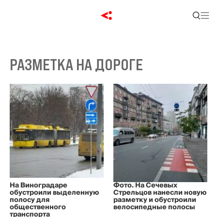
РАЗМЕТКА НА ДОРОГЕ
На Виноградаре
Фото. На Сечевых
обустроили выделенную
Стрельцов нанесли новую
полосу для
разметку и обустроили
общественного
велосипедные полосы
транспорта