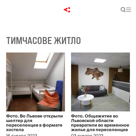
ТИМЧАСОВЕ ЖИТЛО
Фото. Во Львове открыли
Фото. Общежитие во
шелтер для
Львовской области
переселенцев в формате
превратили во временное
хостела
жилье для переселенцев