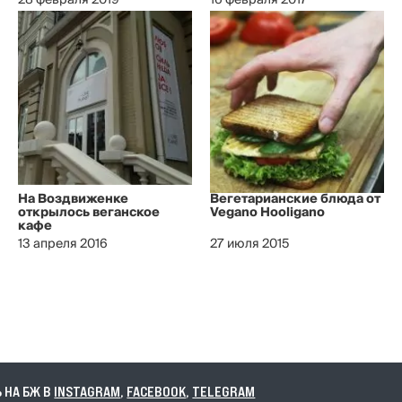
28 февраля 2019
16 февраля 2017
На Воздвиженке
Вегетарианские блюда от
открылось веганское
Vegano Hooligano
кафе
13 апреля 2016
27 июля 2015
А БЖ В
INSTAGRAM
,
FACEBOOK
,
TELEGRAM