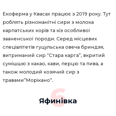
Екоферма у Квасах працює з 2019 року. Тут
роблять різноманітні сири з молока
карпатських корів та кіз особливої
зааненської породи. Серед місцевих
спеціалітетів гуцульська овеча бриндзя,
витриманий сир “Стара карга”, вкритий
сумішшю з какао, кави, перцю та пива, а
також молодий козячий сир з
травами”Морікано”.
6
Яфинівка