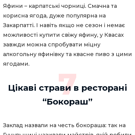
Яфини – карпатські чорниці. Смачна та
корисна ягода, дуже популярна на
Закарпатті. І навіть якщо не сезон і немає
можливості купити свіжу яфину, у Квасах
завжди можна спробувати міцну
алкогольну яфинівку та квасне пиво з цими
ягодами.
7
Цікаві страви в ресторані
“Бокораш”
Заклад назвали на честь бокораша: так на
Гуцульщині називали майстрів, якій робили