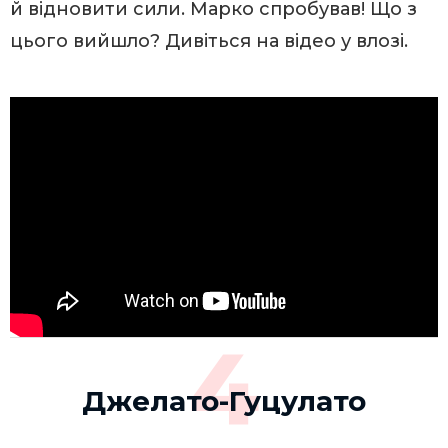
й відновити сили. Марко спробував! Що з
цього вийшло? Дивіться на відео у влозі.
4
Джелато-Гуцулато