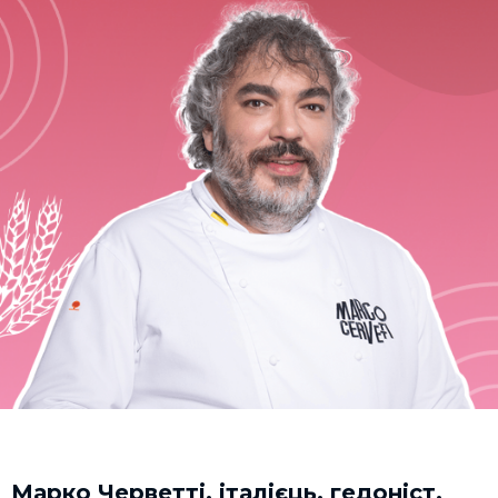
Марко Черветті
, італієць, гедоніст,