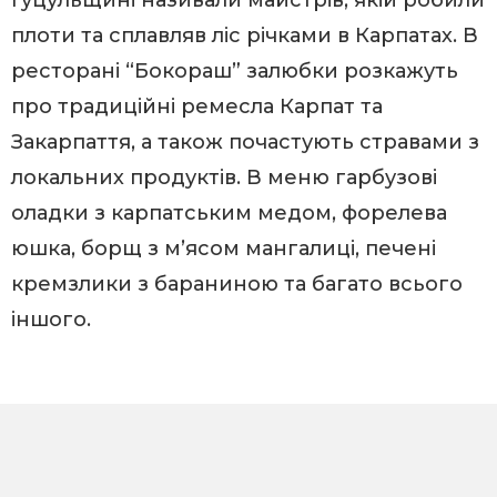
плоти та сплавляв ліс річками в Карпатах. В
ресторані “Бокораш” залюбки розкажуть
про традиційні ремесла Карпат та
Закарпаття, а також почастують стравами з
локальних продуктів. В меню гарбузові
оладки з карпатським медом, форелева
юшка, борщ з м’ясом мангалиці, печені
кремзлики з бараниною та багато всього
іншого.