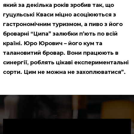
який за декілька років зробив так, що
гуцульські Кваси міцно асоціюються з
гастрономічним туризмом, а пиво з його
броварні “Ципа” залюбки п’ють по всій
країні. Юро Юрович – його кум та
талановитий бровар. Вони працюють в
синергії, роблять цікаві експериментальні
сорти. Цим не можна не захоплюватися”.