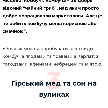
місцевої комбучі. Комбуча – це добре
відомий “чайний гриб”, над яким просто
добре попрацювали маркетологи. Але це
не робить комбучу менш корисною або
смачною”.
У Квасах можна спробувати різні види
комбучі з ягодами та травами з Карпат: з
гогодзами, яфинами, чебрецем та м’ятою.
3
Гірський мед та сон на
вуликах