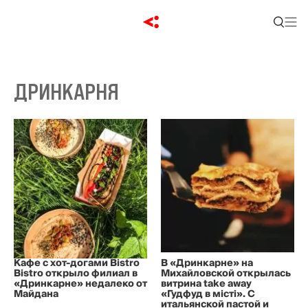
ДРИНКАРНЯ
Кафе с хот-догами Bistro
В «Дринкарне» на
Bistro открыло филиал в
Михайловской открылась
«Дринкарне» недалеко от
витрина take away
Майдана
«Гудфуд в місті». С
итальянской пастой и