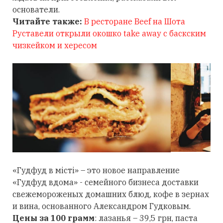
основатели.
Читайте также:
В ресторане Beef на Шота
Руставели открыли окошко take away с баскским
чизкейком и хересом
«Гудфуд в місті» – это новое направление
«Гудфуд вдома» - семейного бизнеса доставки
свежемороженых домашних блюд, кофе в зернах
и вина, основанного Александром Гудковым.
Цены за 100 грамм
: лазанья – 39,5 грн, паста