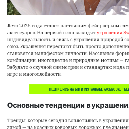
Лето 2025 года станет настоящим фейерверком са
аксессуаров. На первый план выходят
украшения Sw
индивидуальность и связь с украшения природой 
союз. Украшения перестают быть просто дополнени
становятся манифестом личности. Массивные фор
комбинации, многоцветие и природные мотивы — гл
Забудьте о скучной симметрии и стандартах: мода п
игре и многослойности.
ПІДПИШИСЬ НА БЖ В
INSTAGRAM
,
FACEBOOK
,
TEL
Основные тенденции в украшени
Тренды, которые сегодня воплотились в украшения
зимой — на красных ковровых дорожках, где знаме