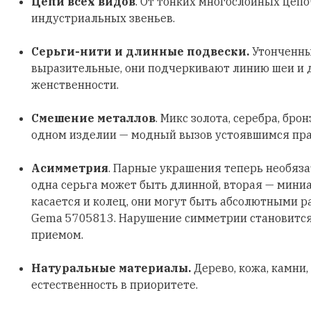
Цепи всех видов
. От тонких многослойных цеп
индустриальных звеньев.
Серьги-нити и длинные подвески.
Утонченны
выразительные, они подчеркивают линию шеи и
женственности.
Смешение металлов
. Микс золота, серебра, бро
одном изделии — модный вызов устоявшимся пр
Асимметрия
. Парные украшения теперь необяз
одна серьга может быть длинной, вторая — мини
касается и колец, они могут быть абсолютными р
Gema 5705813. Нарушение симметрии становитс
приемом.
Натуральные материалы.
Дерево, кожа, камни,
естественность в приоритете.