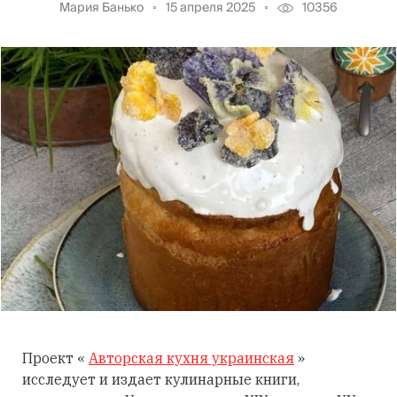
Мария Банько
15 апреля 2025
10356
Проект «
Авторская кухня украинская
»
исследует и издает кулинарные книги,