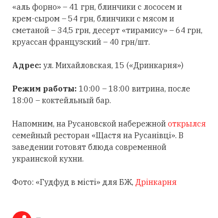
«аль форно» – 41 грн, блинчики с лососем и
крем-сыром – 54 грн, блинчики с мясом и
сметаной – 34,5 грн, десерт «тирамису» – 64 грн,
круассан французский – 40 грн/шт.
Адрес:
ул. Михайловская, 15 («Дринкарня»)
Режим работы:
10:00 – 18:00 витрина, после
18:00 – коктейльный бар.
Напомним, на Русановской набережной
открылся
семейный ресторан «Щастя на Русанівці». В
заведении готовят блюда современной
украинской кухни.
Фото: «Гудфуд в місті» для БЖ,
Дрінкарня