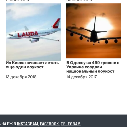
11 июня 2019
06 июня 2019
Из Киева начинает летать
В Одессу за 499 гривен: в
еще один лоукост
Украине создали
национальный лоукост
13 декабря 2018
14 декабря 2017
А БЖ В
INSTAGRAM
,
FACEBOOK
,
TELEGRAM