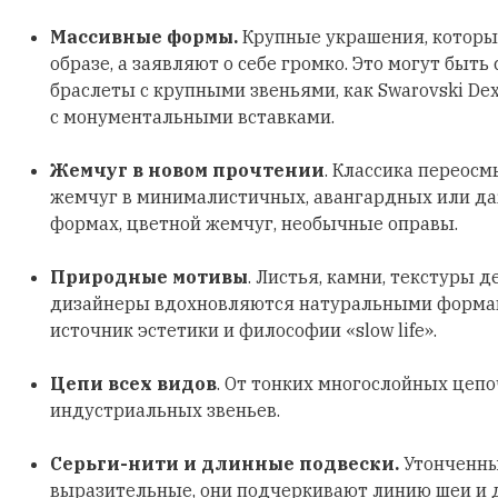
Массивные формы.
Крупные украшения, которы
образе, а заявляют о себе громко. Это могут быть
браслеты с крупными звеньями, как Swarovski Dex
с монументальными вставками.
Жемчуг в новом прочтении
. Классика переосм
жемчуг в минималистичных, авангардных или д
формах, цветной жемчуг, необычные оправы.
Природные мотивы
. Листья, камни, текстуры д
дизайнеры вдохновляются натуральными формами
источник эстетики и философии «slow life».
Цепи всех видов
. От тонких многослойных цеп
индустриальных звеньев.
Серьги-нити и длинные подвески.
Утонченны
выразительные, они подчеркивают линию шеи и