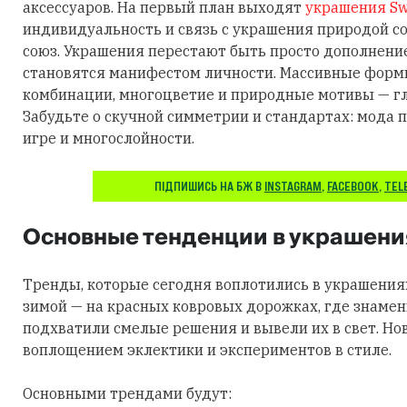
аксессуаров. На первый план выходят
украшения Sw
индивидуальность и связь с украшения природой 
союз. Украшения перестают быть просто дополнени
становятся манифестом личности. Массивные фор
комбинации, многоцветие и природные мотивы — гл
Забудьте о скучной симметрии и стандартах: мода п
игре и многослойности.
ПІДПИШИСЬ НА БЖ В
INSTAGRAM
,
FACEBOOK
,
TEL
Основные тенденции в украшени
Тренды, которые сегодня воплотились в украшения
зимой — на красных ковровых дорожках, где знаме
подхватили смелые решения и вывели их в свет. Но
воплощением эклектики и экспериментов в стиле.
Основными трендами будут: