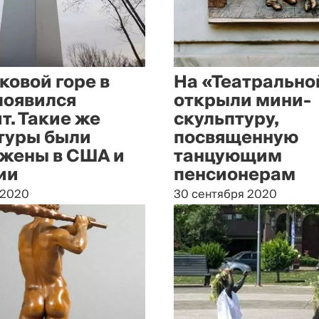
ковой горе в
На «Театрально
появился
открыли мини-
т. Такие же
скульптуру,
туры были
посвященную
жены в США и
танцующим
ии
пенсионерам
 2020
30 сентября 2020