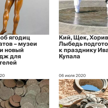
об ягодиц
Кий, Щек, Хорив
атов – музеи
Лыбедь подгот
и новый
к празднику Ив
дж для
Купала
телей
020
06 июля 2020