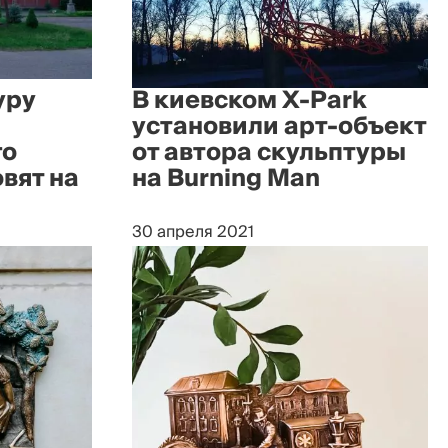
уру
В киевском X-Park
установили арт-объект
го
от автора скульптуры
вят на
на Burning Man
30 апреля 2021