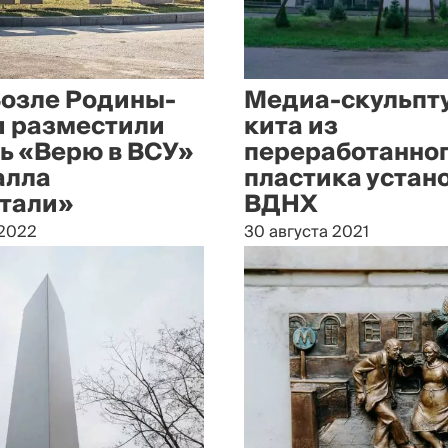
Возле Родины-
Медиа-скульпт
 разместили
кита из
ь «Верю в ВСУ»
переработанно
алла
пластика устано
тали»
ВДНХ
 2022
30 августа 2021