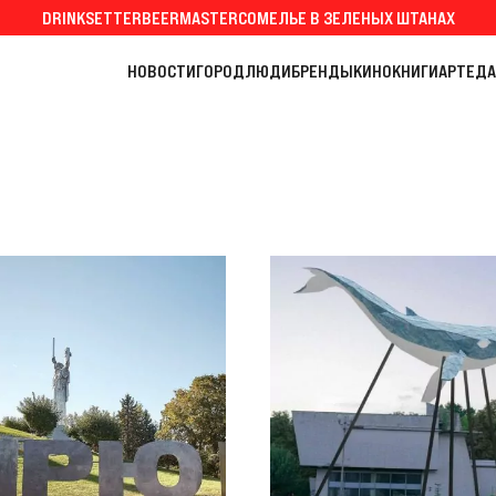
DRINKSETTER
BEERMASTER
СОМЕЛЬЕ В ЗЕЛЕНЫХ ШТАНАХ
НОВОСТИ
ГОРОД
ЛЮДИ
БРЕНДЫ
КИНО
КНИГИ
АРТ
ЕДА