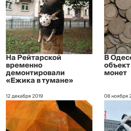
На Рейтарской
В Одес
временно
объект
демонтировали
монет
«Ежика в тумане»
12 декабря 2019
08 ноября 