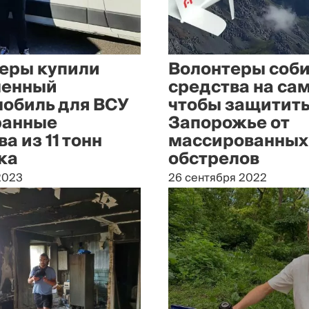
еры купили
Волонтеры соб
менный
средства на сам
обиль для ВСУ
чтобы защитит
ранные
Запорожье от
а из 11 тонн
массированных
ка
обстрелов
2023
26 сентября 2022