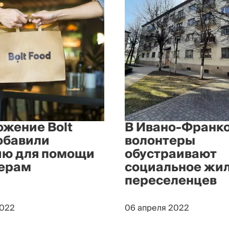
ожение Bolt
В Ивано-Франк
обавили
волонтеры
ию для помощи
обустраивают
ерам
социальное жил
переселенцев
2022
06 апреля 2022