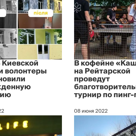
В Киевской
В кофейне «Ка
и волонтеры
на Рейтарской
новили
проведут
жденную
благотворител
зию
турнир по пинг-
22
08 июня 2022