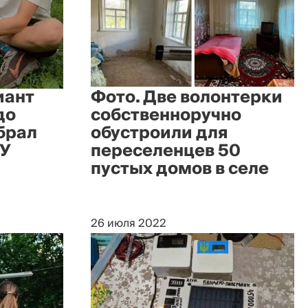
иант
Фото. Две волонтерки
до
собственноручно
брал
обустроили для
СУ
переселенцев 50
пустых домов в селе
26 июля 2022