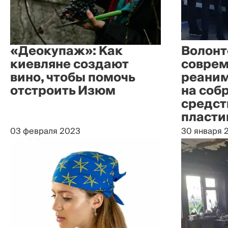
«Деокупаж»: Как
Волонт
киевляне создают
совре
вино, чтобы помочь
реаним
отстроить Изюм
на соб
средств
пласти
03 февраля 2023
30 января 