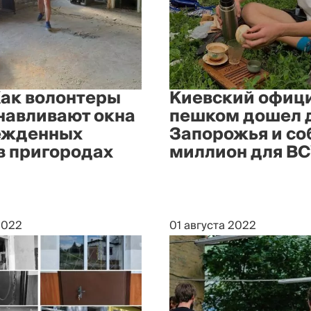
Как волонтеры
Киевский офиц
навливают окна
пешком дошел 
ежденных
Запорожья и со
в пригородах
миллион для В
2022
01 августа 2022