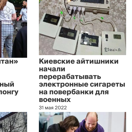
штан»
Киевские айтишники
начали
перерабатывать
ьный
электронные сигареты
понгу
на повербанки для
военных
31 мая 2022