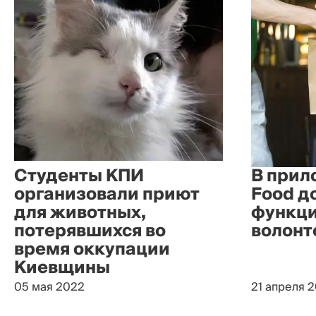
Студенты КПИ
В прил
организовали приют
Food д
для животных,
функц
потерявшихся во
волонт
время оккупации
Киевщины
05 мая 2022
21 апреля 