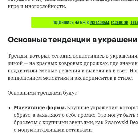
игре и многослойности.
ПІДПИШИСЬ НА БЖ В
INSTAGRAM
,
FACEBOOK
,
TEL
Основные тенденции в украшени
Тренды, которые сегодня воплотились в украшения
зимой — на красных ковровых дорожках, где знаме
подхватили смелые решения и вывели их в свет. Но
воплощением эклектики и экспериментов в стиле.
Основными трендами будут:
Массивные формы.
Крупные украшения, которы
образе, а заявляют о себе громко. Это могут быть
браслеты с крупными звеньями, как Swarovski Dex
с монументальными вставками.