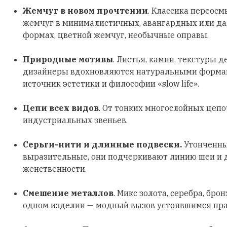
Жемчуг в новом прочтении
. Классика переосм
жемчуг в минималистичных, авангардных или д
формах, цветной жемчуг, необычные оправы.
Природные мотивы
. Листья, камни, текстуры д
дизайнеры вдохновляются натуральными формами
источник эстетики и философии «slow life».
Цепи всех видов
. От тонких многослойных цеп
индустриальных звеньев.
Серьги-нити и длинные подвески.
Утонченны
выразительные, они подчеркивают линию шеи и
женственности.
Смешение металлов
. Микс золота, серебра, бро
одном изделии — модный вызов устоявшимся пр