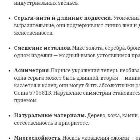
индустриальных звеньев.
Серьги-нити и длинные подвески.
Утонченны
выразительные, они подчеркивают линию шеи и
женственности.
Смешение металлов
. Микс золота, серебра, бро
одном изделии — модный вызов устоявшимся пр
Асимметрия
. Парные украшения теперь необяз
одна серьга может быть длинной, вторая — мини
касается и колец, они могут быть абсолютными р
Gema 5705813. Нарушение симметрии становитс
приемом.
Натуральные материалы.
Дерево, кожа, камни,
естественность в приоритете.
Многослойность
. Носить украшения слоями — о