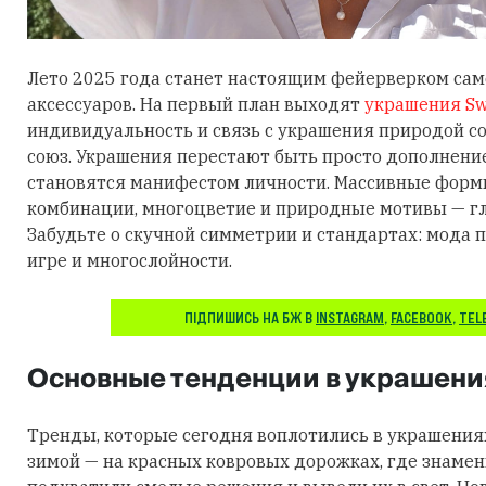
Лето 2025 года станет настоящим фейерверком са
аксессуаров. На первый план выходят
украшения Sw
индивидуальность и связь с украшения природой 
союз. Украшения перестают быть просто дополнени
становятся манифестом личности. Массивные фор
комбинации, многоцветие и природные мотивы — гл
Забудьте о скучной симметрии и стандартах: мода п
игре и многослойности.
ПІДПИШИСЬ НА БЖ В
INSTAGRAM
,
FACEBOOK
,
TEL
Основные тенденции в украшени
Тренды, которые сегодня воплотились в украшения
зимой — на красных ковровых дорожках, где знаме