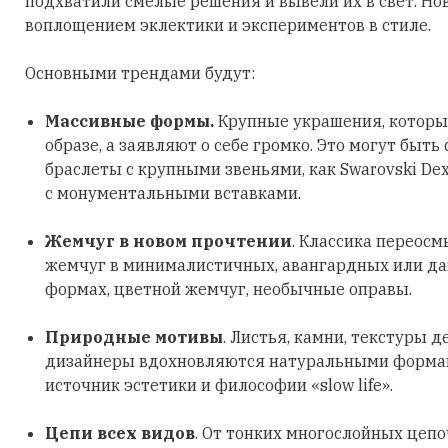
подхватили смелые решения и вывели их в свет. Но
воплощением эклектики и экспериментов в стиле.
Основными трендами будут:
Массивные формы.
Крупные украшения, которы
образе, а заявляют о себе громко. Это могут быть
браслеты с крупными звеньями, как Swarovski Dex
с монументальными вставками.
Жемчуг в новом прочтении
. Классика переосм
жемчуг в минималистичных, авангардных или д
формах, цветной жемчуг, необычные оправы.
Природные мотивы
. Листья, камни, текстуры д
дизайнеры вдохновляются натуральными формами
источник эстетики и философии «slow life».
Цепи всех видов
. От тонких многослойных цеп