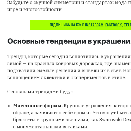
Забудьте о скучной симметрии и стандартах: мода п
игре и многослойности.
ПІДПИШИСЬ НА БЖ В
INSTAGRAM
,
FACEBOOK
,
TEL
Основные тенденции в украшени
Тренды, которые сегодня воплотились в украшения
зимой — на красных ковровых дорожках, где знаме
подхватили смелые решения и вывели их в свет. Но
воплощением эклектики и экспериментов в стиле.
Основными трендами будут:
Массивные формы.
Крупные украшения, которы
образе, а заявляют о себе громко. Это могут быть
браслеты с крупными звеньями, как Swarovski Dex
с монументальными вставками.