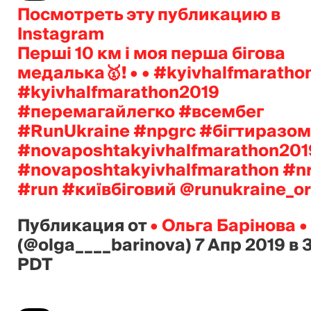
Посмотреть эту публикацию в
Instagram
Перші 10 км‍ і моя перша бігова
медалька🥇! • • #kyivhalfmaratho
#kyivhalfmarathon2019
#перемагайлегко #всембег
#RunUkraine #npgrc #бігтиразом
#novaposhtakyivhalfmarathon201
#novaposhtakyivhalfmarathon #n
#run #київбіговий @runukraine_o
Публикация от
• Ольга Барінова •
(@olga____barinova)
7 Апр 2019 в 
PDT