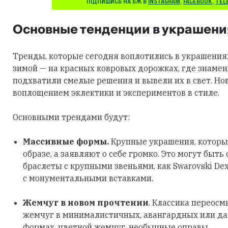
ПІДПИШИСЬ НА БЖ В
INSTAGRAM
,
FACEBOOK
,
TEL
Основные тенденции в украшени
Тренды, которые сегодня воплотились в украшения
зимой — на красных ковровых дорожках, где знаме
подхватили смелые решения и вывели их в свет. Но
воплощением эклектики и экспериментов в стиле.
Основными трендами будут:
Массивные формы.
Крупные украшения, которы
образе, а заявляют о себе громко. Это могут быть
браслеты с крупными звеньями, как Swarovski Dex
с монументальными вставками.
Жемчуг в новом прочтении
. Классика переосм
жемчуг в минималистичных, авангардных или д
формах, цветной жемчуг, необычные оправы.