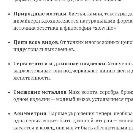
Природные мотивы
. Листья, камни, текстуры д
дизайнеры вдохновляются натуральными формами
источник эстетики и философии «slow life».
Цепи всех видов
. От тонких многослойных цеп
индустриальных звеньев.
Серьги-нити и длинные подвески.
Утонченны
выразительные, они подчеркивают линию шеи и
женственности.
Смешение металлов
. Микс золота, серебра, бро
одном изделии — модный вызов устоявшимся пр
Асимметрия
. Парные украшения теперь необяз
одна серьга может быть длинной, вторая — мини
касается и колец, они могут быть абсолютными р