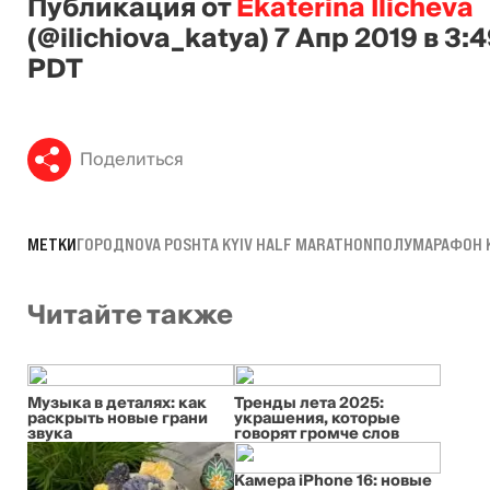
Публикация от
Ekaterina Ilicheva
(@ilichiova_katya)
7 Апр 2019 в 3:
PDT
Поделиться
МЕТКИ
ГОРОД
NOVA POSHTA KYIV HALF MARATHON
ПОЛУМАРАФОН 
Читайте также
Музыка в деталях: как
Тренды лета 2025:
раскрыть новые грани
украшения, которые
звука
говорят громче слов
Камера iPhone 16: новые