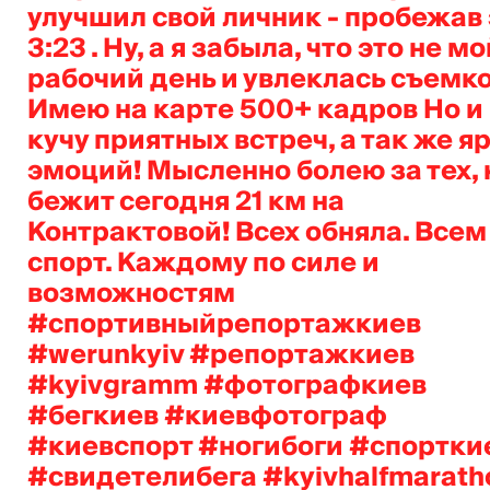
улучшил свой личник - пробежав 
3:23 . Ну, а я забыла, что это не м
рабочий день и увлеклась съемко
Имею на карте 500+ кадров Но и
кучу приятных встреч, а так же я
эмоций! Мысленно болею за тех, 
бежит сегодня 21 км на
Контрактовой! Всех обняла. Всем
спорт. Каждому по силе и
возможностям
#спортивныйрепортажкиев
#werunkyiv #репортажкиев
#kyivgramm #фотографкиев
#бегкиев #киевфотограф
#киевспорт #ногибоги #спортки
#свидетелибега #kyivhalfmarath