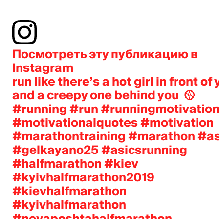
Посмотреть эту публикацию в
Instagram
run like there’s a hot girl in front of
and a creepy one behind you ‍ 🥎
#running #run #runningmotivatio
#motivationalquotes #motivation
#marathontraining #marathon #as
#gelkayano25 #asicsrunning
#halfmarathon #kiev
#kyivhalfmarathon2019
#kievhalfmarathon
#kyivhalfmarathon
#novaposhtahalfmarathon