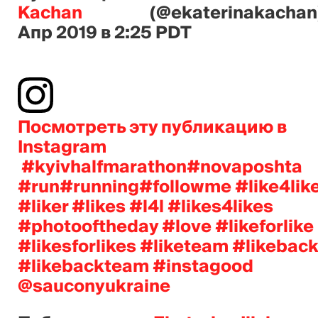
Kachan⠀⠀⠀⠀⠀
(@ekaterinakachan
Апр 2019 в 2:25 PDT
Посмотреть эту публикацию в
Instagram
‍ #kyivhalfmarathon#novaposhta
#run#running#followme #like4lik
#liker #likes #l4l #likes4likes
#photooftheday #love #likeforlike
#likesforlikes #liketeam #likebac
#likebackteam #instagood
@sauconyukraine