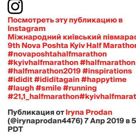
Посмотреть эту публикацию в
Instagram
Міжнародний київський півмара
9th Nova Poshta Kyiv Half Maratho
#novaposhtahalfmarathon
#kyivhalfmarathon #halfmarathon
#halfmarathon2019 #inspirations
#ididit #ididitagain #happytime
#laugh #smile #running
#21,1_halfmarathon#kyivhalfmara
Публикация от
Iryna Prodan
(@irynaprodan4476)
7 Апр 2019 в 
PDT