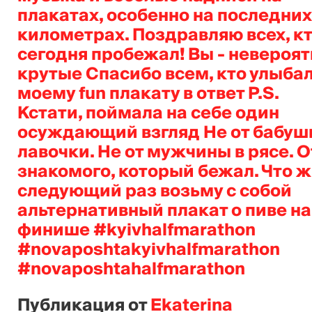
плакатах, особенно на последних
километрах. Поздравляю всех, к
сегодня пробежал! Вы - невероят
крутые Спасибо всем, кто улыба
моему fun плакату в ответ P.S.
Кстати, поймала на себе один
осуждающий взгляд Не от бабуш
лавочки. Не от мужчины в рясе. О
знакомого, который бежал. Что ж,
следующий раз возьму с собой
альтернативный плакат о пиве на
финише #kyivhalfmarathon
#novaposhtakyivhalfmarathon
#novaposhtahalfmarathon
Публикация от
Ekaterina