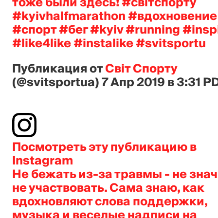
тоже были здесь! #світспорту
#kyivhalfmarathon #вдохновение
#спорт #бег #kyiv #running #insp
#like4like #instalike #svitsportu
Публикация от
Свiт Спорту
(@svitsportua)
7 Апр 2019 в 3:31 P
Посмотреть эту публикацию в
Instagram
Не бежать из-за травмы - не зна
не участвовать. Сама знаю, как
вдохновляют слова поддержки,
музыка и веселые надписи на