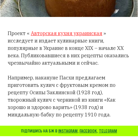
Проект «
Авторская кухня украинская
»
исследует и издает кулинарные книги,
популярные в Украине в конце XIX – начале XX
века. Публиковавшиеся в них рецепты оказались
чрезвычайно актуальными и сейчас.
Например, накануне Пасхи предлагаем
приготовить кулич с фруктовым кремом по
рецепту Осипы Заклинской (1928 год),
творожный кулич с черникой из книги «Как
хорошо и здорово варить» (1938 год) и
миндальную бабку по рецепту 1910 года.
ПІДПИШИСЬ НА БЖ В
INSTAGRAM
,
FACEBOOK
,
TELEGRAM