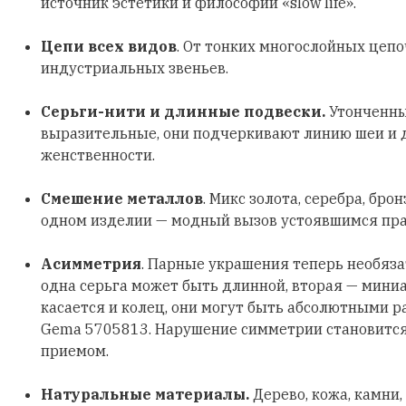
источник эстетики и философии «slow life».
Цепи всех видов
. От тонких многослойных цеп
индустриальных звеньев.
Серьги-нити и длинные подвески.
Утонченны
выразительные, они подчеркивают линию шеи и
женственности.
Смешение металлов
. Микс золота, серебра, бро
одном изделии — модный вызов устоявшимся пр
Асимметрия
. Парные украшения теперь необяз
одна серьга может быть длинной, вторая — мини
касается и колец, они могут быть абсолютными р
Gema 5705813. Нарушение симметрии становитс
приемом.
Натуральные материалы.
Дерево, кожа, камни,