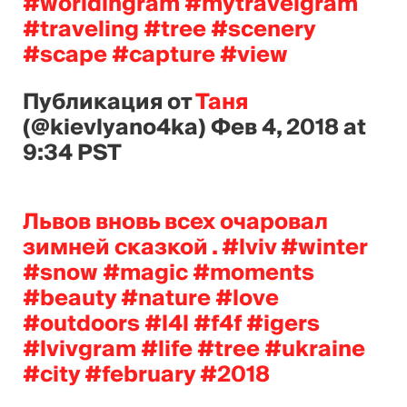
#worldingram #mytravelgram
#traveling #tree #scenery
#scape #capture #view
Публикация от
Таня
(@kievlyano4ka)
Фев 4, 2018 at
9:34 PST
Львов вновь всех очаровал
зимней сказкой . #lviv #winter
#snow #magic #moments
#beauty #nature #love
#outdoors #l4l #f4f #igers
#lvivgram #life #tree #ukraine
#city #february #2018