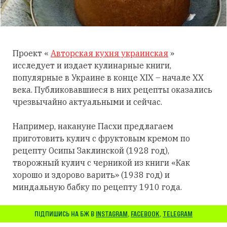
Проект «
Авторская кухня украинская
»
исследует и издает кулинарные книги,
популярные в Украине в конце XIX – начале XX
века. Публиковавшиеся в них рецепты оказались
чрезвычайно актуальными и сейчас.
Например, накануне Пасхи предлагаем
приготовить кулич с фруктовым кремом по
рецепту Осипы Заклинской (1928 год),
творожный кулич с черникой из книги «Как
хорошо и здорово варить» (1938 год) и
миндальную бабку по рецепту 1910 года.
ПІДПИШИСЬ НА БЖ В
INSTAGRAM
,
FACEBOOK
,
TELEGRAM