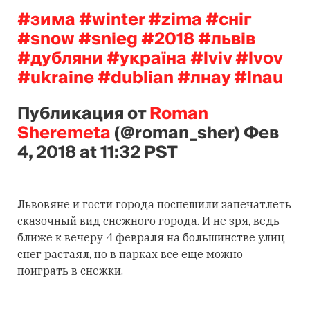
#зима #winter #zima #сніг
#snow #snieg #2018 #львів
#дубляни #україна #lviv #lvov
#ukraine #dublian #лнау #lnau
Публикация от
Roman
Sheremeta
(@roman_sher)
Фев
4, 2018 at 11:32 PST
Львовяне и гости города поспешили запечатлеть
сказочный вид снежного города. И не зря, ведь
ближе к вечеру 4 февраля на большинстве улиц
снег растаял, но в парках все еще можно
поиграть в снежки.