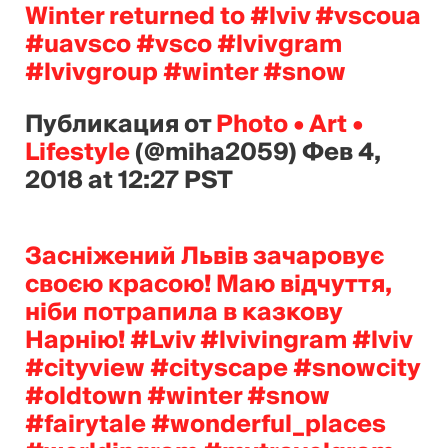
Winter returned to #lviv #vscoua
#uavsco #vsco #lvivgram
#lvivgroup #winter #snow
Публикация от
Photo • Art •
Lifestyle
(@miha2059)
Фев 4,
2018 at 12:27 PST
Засніжений Львів зачаровує
своєю красою! Маю відчуття,
ніби потрапила в казкову
Нарнію! #Lviv #lvivingram #lviv
#cityview #cityscape #snowcity
#oldtown #winter #snow
#fairytale #wonderful_places