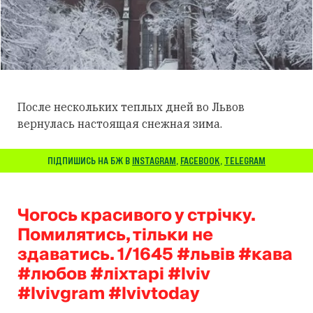
После нескольких теплых дней во Львов
вернулась настоящая снежная зима.
ПІДПИШИСЬ НА БЖ В
INSTAGRAM
,
FACEBOOK
,
TELEGRAM
Чогось красивого у стрічку.
Помилятись, тільки не
здаватись. 1/1645 #львів #кава
#любов #ліхтарі #lviv
#lvivgram #lvivtoday