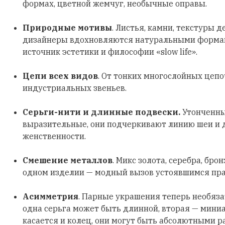
формах, цветной жемчуг, необычные оправы.
Природные мотивы
. Листья, камни, текстуры д
дизайнеры вдохновляются натуральными формами
источник эстетики и философии «slow life».
Цепи всех видов
. От тонких многослойных цеп
индустриальных звеньев.
Серьги-нити и длинные подвески.
Утонченны
выразительные, они подчеркивают линию шеи и
женственности.
Смешение металлов
. Микс золота, серебра, бро
одном изделии — модный вызов устоявшимся пр
Асимметрия
. Парные украшения теперь необяз
одна серьга может быть длинной, вторая — мини
касается и колец, они могут быть абсолютными р