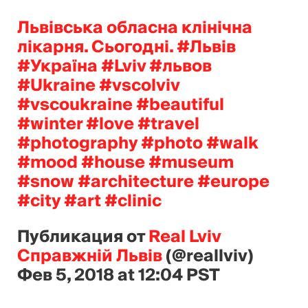
Львівська обласна клінічна
лікарня. Сьогодні. #Львів
#Україна #Lviv #львов
#Ukraine #vscolviv
#vscoukraine #beautiful
#winter #love #travel
#photography #photo #walk
#mood #house #museum
#snow #architecture #europe
#city #art #clinic
Публикация от
Real Lviv
Справжній Львів
(@reallviv)
Фев 5, 2018 at 12:04 PST