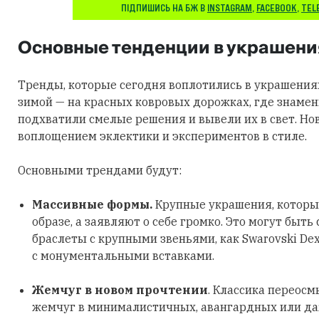
ПІДПИШИСЬ НА БЖ В
INSTAGRAM
,
FACEBOOK
,
TEL
Основные тенденции в украшени
Тренды, которые сегодня воплотились в украшения
зимой — на красных ковровых дорожках, где знаме
подхватили смелые решения и вывели их в свет. Но
воплощением эклектики и экспериментов в стиле.
Основными трендами будут:
Массивные формы.
Крупные украшения, которы
образе, а заявляют о себе громко. Это могут быть
браслеты с крупными звеньями, как Swarovski Dex
с монументальными вставками.
Жемчуг в новом прочтении
. Классика переосм
жемчуг в минималистичных, авангардных или д