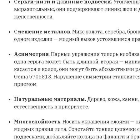
Серьги-нити и длинные подвески.
Утонченны
выразительные, они подчеркивают линию шеи и
женственности.
Смешение металлов
. Микс золота, серебра, бро
одном изделии — модный вызов устоявшимся пр
Асимметрия
. Парные украшения теперь необяз
одна серьга может быть длинной, вторая — мини
касается и колец, они могут быть абсолютными р
Gema 5705813. Нарушение симметрии становитс
приемом.
Натуральные материалы.
Дерево, кожа, камни,
естественность в приоритете.
Многослойность
. Носить украшения слоями — о
модных правил лета. Сочетайте тонкие цепочки 
подвесками, добавляйте кольца на фаланги и бра