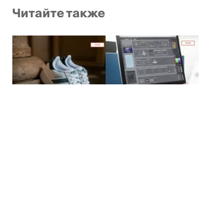
Читайте также
Топ-5 кроссовок adidas,
Как создать
которые стоит иметь в
эффективный креатив
своей коллекции
для таргетированной
рекламы в Instagram