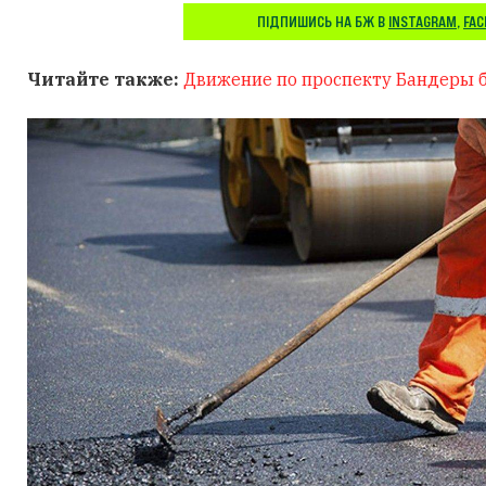
ПІДПИШИСЬ НА БЖ В
INSTAGRAM
,
FA
Читайте также:
Движение по проспекту Бандеры б