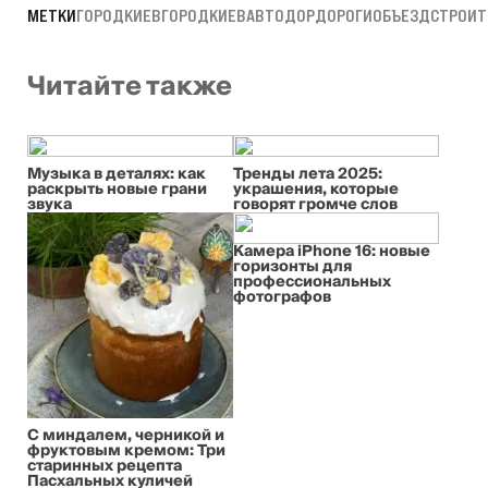
МЕТКИ
ГОРОД
КИЕВ
ГОРОД
КИЕВАВТОДОР
ДОРОГИ
ОБЪЕЗД
СТРОИТ
Читайте также
Музыка в деталях: как
Тренды лета 2025:
раскрыть новые грани
украшения, которые
звука
говорят громче слов
Камера iPhone 16: новые
горизонты для
профессиональных
фотографов
С миндалем, черникой и
фруктовым кремом: Три
старинных рецепта
Пасхальных куличей