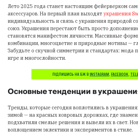
Лето 2025 года станет настоящим фейерверком са
аксессуаров. На первый план выходят
украшения Sw
индивидуальность и связь с украшения природой 
союз. Украшения перестают быть просто дополнени
становятся манифестом личности. Массивные фор
комбинации, многоцветие и природные мотивы — гл
Забудьте о скучной симметрии и стандартах: мода п
игре и многослойности.
ПІДПИШИСЬ НА БЖ В
INSTAGRAM
,
FACEBOOK
,
TEL
Основные тенденции в украшени
Тренды, которые сегодня воплотились в украшения
зимой — на красных ковровых дорожках, где знаме
подхватили смелые решения и вывели их в свет. Но
воплощением эклектики и экспериментов в стиле.