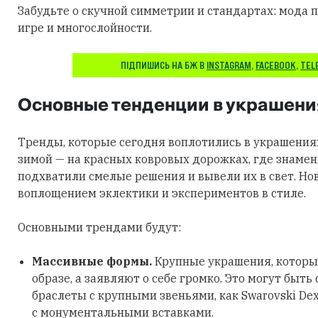
Забудьте о скучной симметрии и стандартах: мода п
игре и многослойности.
ПІДПИШИСЬ НА БЖ В
INSTAGRAM
,
FACEBOOK
,
TEL
Основные тенденции в украшени
Тренды, которые сегодня воплотились в украшения
зимой — на красных ковровых дорожках, где знаме
подхватили смелые решения и вывели их в свет. Но
воплощением эклектики и экспериментов в стиле.
Основными трендами будут:
Массивные формы.
Крупные украшения, которы
образе, а заявляют о себе громко. Это могут быть
браслеты с крупными звеньями, как Swarovski Dex
с монументальными вставками.