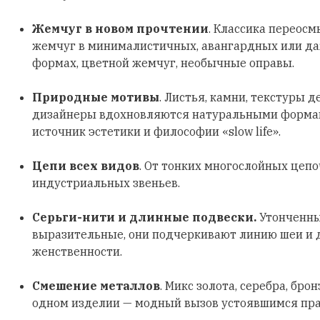
Жемчуг в новом прочтении
. Классика переосм
жемчуг в минималистичных, авангардных или д
формах, цветной жемчуг, необычные оправы.
Природные мотивы
. Листья, камни, текстуры д
дизайнеры вдохновляются натуральными формами
источник эстетики и философии «slow life».
Цепи всех видов
. От тонких многослойных цеп
индустриальных звеньев.
Серьги-нити и длинные подвески.
Утонченны
выразительные, они подчеркивают линию шеи и
женственности.
Смешение металлов
. Микс золота, серебра, бро
одном изделии — модный вызов устоявшимся пр