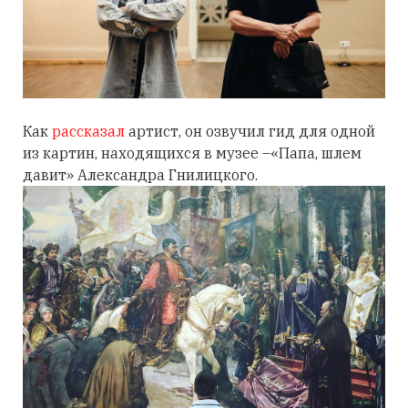
Как
рассказал
артист, он озвучил гид для одной
из картин, находящихся в музее –«Папа, шлем
давит» Александра Гнилицкого.