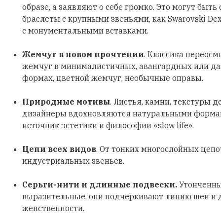
образе, а заявляют о себе громко. Это могут быть
браслеты с крупными звеньями, как Swarovski Dex
с монументальными вставками.
Жемчуг в новом прочтении
. Классика переосм
жемчуг в минималистичных, авангардных или д
формах, цветной жемчуг, необычные оправы.
Природные мотивы
. Листья, камни, текстуры д
дизайнеры вдохновляются натуральными формами
источник эстетики и философии «slow life».
Цепи всех видов
. От тонких многослойных цеп
индустриальных звеньев.
Серьги-нити и длинные подвески.
Утонченны
выразительные, они подчеркивают линию шеи и
женственности.