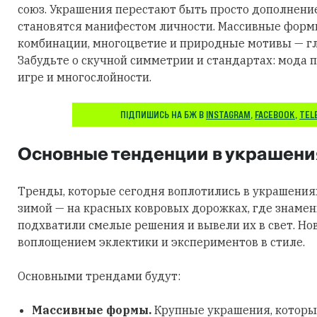
союз. Украшения перестают быть просто дополнени
становятся манифестом личности. Массивные фор
комбинации, многоцветие и природные мотивы — гл
Забудьте о скучной симметрии и стандартах: мода п
игре и многослойности.
ПІДПИШИСЬ НА БЖ В
INSTAGRAM
,
FACEBOOK
,
TEL
Основные тенденции в украшени
Тренды, которые сегодня воплотились в украшения
зимой — на красных ковровых дорожках, где знаме
подхватили смелые решения и вывели их в свет. Но
воплощением эклектики и экспериментов в стиле.
Основными трендами будут:
Массивные формы.
Крупные украшения, которы