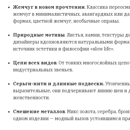
Жемчуг в новом прочтении
. Классика переосм
жемчуг в минималистичных, авангардных или д
формах, цветной жемчуг, необычные оправы.
Природные мотивы
. Листья, камни, текстуры д
дизайнеры вдохновляются натуральными формами
источник эстетики и философии «slow life».
Цепи всех видов
. От тонких многослойных цеп
индустриальных звеньев.
Серьги-нити и длинные подвески.
Утонченны
выразительные, они подчеркивают линию шеи и
женственности.
Смешение металлов
. Микс золота, серебра, бро
одном изделии — модный вызов устоявшимся пр