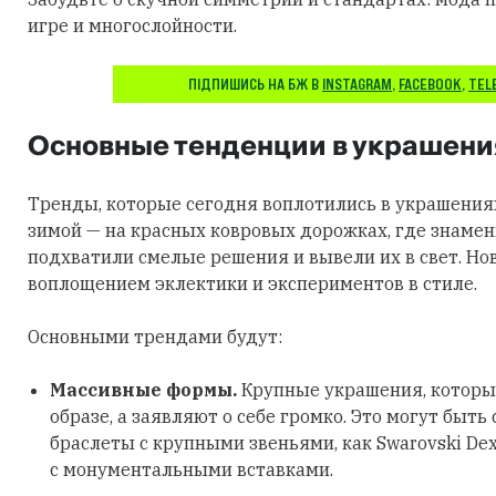
игре и многослойности.
ПІДПИШИСЬ НА БЖ В
INSTAGRAM
,
FACEBOOK
,
TEL
Основные тенденции в украшени
Тренды, которые сегодня воплотились в украшения
зимой — на красных ковровых дорожках, где знаме
подхватили смелые решения и вывели их в свет. Но
воплощением эклектики и экспериментов в стиле.
Основными трендами будут:
Массивные формы.
Крупные украшения, которы
образе, а заявляют о себе громко. Это могут быть
браслеты с крупными звеньями, как Swarovski Dex
с монументальными вставками.