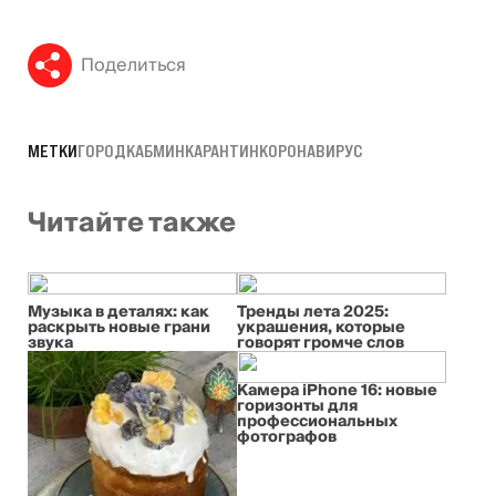
Поделиться
МЕТКИ
ГОРОД
КАБМИН
КАРАНТИН
КОРОНАВИРУС
Читайте также
Музыка в деталях: как
Тренды лета 2025:
раскрыть новые грани
украшения, которые
звука
говорят громче слов
Камера iPhone 16: новые
горизонты для
профессиональных
фотографов