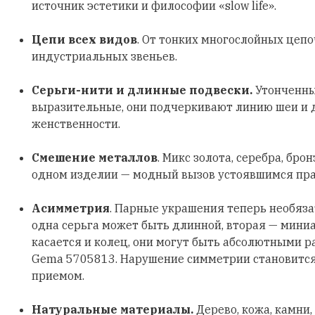
источник эстетики и философии «slow life».
Цепи всех видов
. От тонких многослойных цеп
индустриальных звеньев.
Серьги-нити и длинные подвески.
Утонченны
выразительные, они подчеркивают линию шеи и
женственности.
Смешение металлов
. Микс золота, серебра, бро
одном изделии — модный вызов устоявшимся пр
Асимметрия
. Парные украшения теперь необяз
одна серьга может быть длинной, вторая — мини
касается и колец, они могут быть абсолютными р
Gema 5705813. Нарушение симметрии становитс
приемом.
Натуральные материалы.
Дерево, кожа, камни,