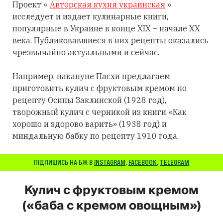
Проект «
Авторская кухня украинская
»
исследует и издает кулинарные книги,
популярные в Украине в конце XIX – начале XX
века. Публиковавшиеся в них рецепты оказались
чрезвычайно актуальными и сейчас.
Например, накануне Пасхи предлагаем
приготовить кулич с фруктовым кремом по
рецепту Осипы Заклинской (1928 год),
творожный кулич с черникой из книги «Как
хорошо и здорово варить» (1938 год) и
миндальную бабку по рецепту 1910 года.
ПІДПИШИСЬ НА БЖ В
INSTAGRAM
,
FACEBOOK
,
TELEGRAM
Кулич с фруктовым кремом
(«баба с кремом овощным»)