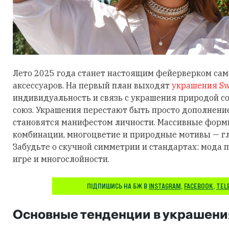
Лето 2025 года станет настоящим фейерверком са
аксессуаров. На первый план выходят
украшения Sw
индивидуальность и связь с украшения природой 
союз. Украшения перестают быть просто дополнени
становятся манифестом личности. Массивные фор
комбинации, многоцветие и природные мотивы — гл
Забудьте о скучной симметрии и стандартах: мода п
игре и многослойности.
ПІДПИШИСЬ НА БЖ В
INSTAGRAM
,
FACEBOOK
,
TEL
Основные тенденции в украшени