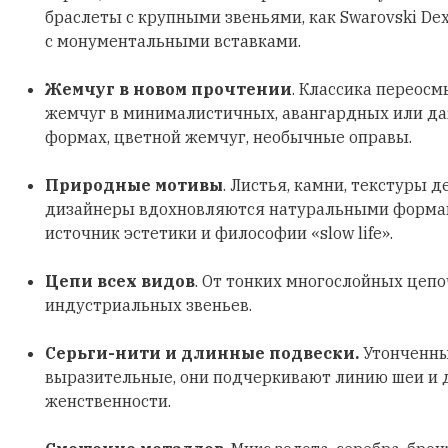
браслеты с крупными звеньями, как Swarovski Dex
с монументальными вставками.
Жемчуг в новом прочтении
. Классика переосм
жемчуг в минималистичных, авангардных или д
формах, цветной жемчуг, необычные оправы.
Природные мотивы
. Листья, камни, текстуры д
дизайнеры вдохновляются натуральными формами
источник эстетики и философии «slow life».
Цепи всех видов
. От тонких многослойных цеп
индустриальных звеньев.
Серьги-нити и длинные подвески.
Утонченны
выразительные, они подчеркивают линию шеи и
женственности.