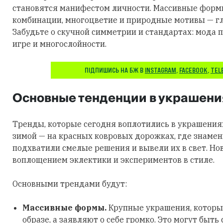
становятся манифестом личности. Массивные фор
комбинации, многоцветие и природные мотивы — гл
Забудьте о скучной симметрии и стандартах: мода п
игре и многослойности.
ПІДПИШИСЬ НА БЖ В
INSTAGRAM
,
FACEBOOK
,
TEL
Основные тенденции в украшени
Тренды, которые сегодня воплотились в украшения
зимой — на красных ковровых дорожках, где знаме
подхватили смелые решения и вывели их в свет. Но
воплощением эклектики и экспериментов в стиле.
Основными трендами будут:
Массивные формы.
Крупные украшения, которы
образе, а заявляют о себе громко. Это могут быть