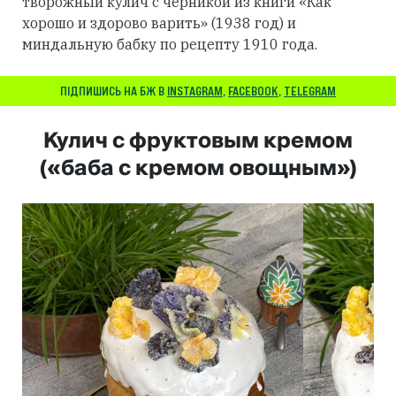
творожный кулич с черникой из книги «Как
хорошо и здорово варить» (1938 год) и
миндальную бабку по рецепту 1910 года.
ПІДПИШИСЬ НА БЖ В
INSTAGRAM
,
FACEBOOK
,
TELEGRAM
Кулич с фруктовым кремом
(«баба с кремом овощным»)