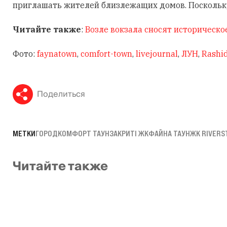
приглашать жителей близлежащих домов. Поскольку
Читайте также
:
Возле вокзала сносят историческо
Фото:
faynatown
,
comfort-town
,
livejournal
,
ЛУН
,
Rashi
Поделиться
МЕТКИ
ГОРОД
КОМФОРТ ТАУН
ЗАКРИТІ ЖК
ФАЙНА ТАУН
ЖК RIVERS
Читайте также