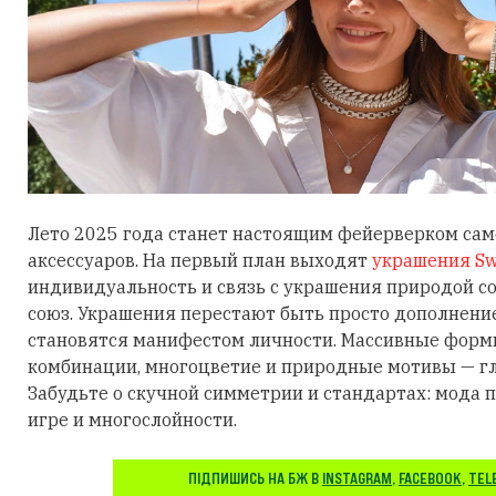
Лето 2025 года станет настоящим фейерверком са
аксессуаров. На первый план выходят
украшения Sw
индивидуальность и связь с украшения природой 
союз. Украшения перестают быть просто дополнени
становятся манифестом личности. Массивные фор
комбинации, многоцветие и природные мотивы — гл
Забудьте о скучной симметрии и стандартах: мода п
игре и многослойности.
ПІДПИШИСЬ НА БЖ В
INSTAGRAM
,
FACEBOOK
,
TEL