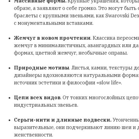
Массивные формы.
Крупные украшения, которы
образе, а заявляют о себе громко. Это могут быть
браслеты с крупными звеньями, как Swarovski Dex
с монументальными вставками.
Жемчуг в новом прочтении
. Классика переосм
жемчуг в минималистичных, авангардных или д
формах, цветной жемчуг, необычные оправы.
Природные мотивы
. Листья, камни, текстуры д
дизайнеры вдохновляются натуральными формами
источник эстетики и философии «slow life».
Цепи всех видов
. От тонких многослойных цеп
индустриальных звеньев.
Серьги-нити и длинные подвески.
Утонченны
выразительные, они подчеркивают линию шеи и
женственности.