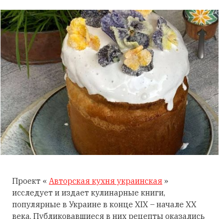
Проект «
Авторская кухня украинская
»
исследует и издает кулинарные книги,
популярные в Украине в конце XIX – начале XX
века. Публиковавшиеся в них рецепты оказались