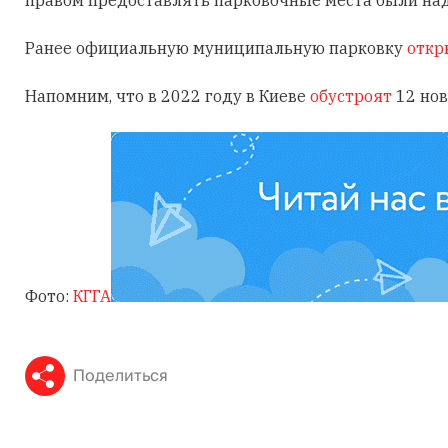
правом предоставлять парковочные места были на
Ранее официальную муниципальную парковку
откр
Напомним, что в 2022 году в Киеве
обустроят
12 нов
Фото:
КГГА
Поделиться