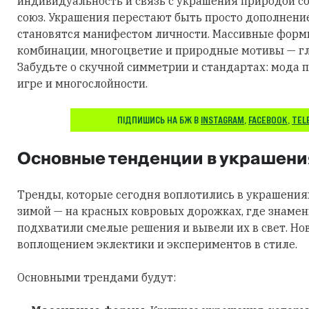
индивидуальность и связь с украшения природой 
союз. Украшения перестают быть просто дополнени
становятся манифестом личности. Массивные фор
комбинации, многоцветие и природные мотивы — гл
Забудьте о скучной симметрии и стандартах: мода п
игре и многослойности.
ПІДПИШИСЬ НА БЖ В
INSTAGRAM
,
FACEBOOK
,
TEL
Основные тенденции в украшени
Тренды, которые сегодня воплотились в украшения
зимой — на красных ковровых дорожках, где знаме
подхватили смелые решения и вывели их в свет. Но
воплощением эклектики и экспериментов в стиле.
Основными трендами будут: