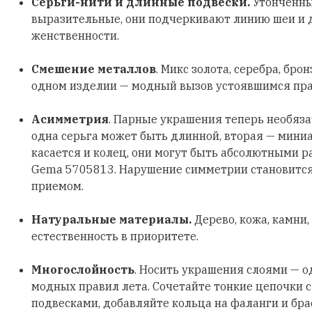
Серьги-нити и длинные подвески.
Утонченны
выразительные, они подчеркивают линию шеи и
женственности.
Смешение металлов
. Микс золота, серебра, бро
одном изделии — модный вызов устоявшимся пр
Асимметрия
. Парные украшения теперь необяз
одна серьга может быть длинной, вторая — мини
касается и колец, они могут быть абсолютными р
Gema 5705813. Нарушение симметрии становитс
приемом.
Натуральные материалы.
Дерево, кожа, камни,
естественность в приоритете.
Многослойность
. Носить украшения слоями — о
модных правил лета. Сочетайте тонкие цепочки 
подвесками, добавляйте кольца на фаланги и бра