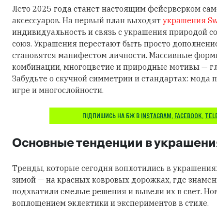
Лето 2025 года станет настоящим фейерверком са
аксессуаров. На первый план выходят
украшения Sw
индивидуальность и связь с украшения природой 
союз. Украшения перестают быть просто дополнени
становятся манифестом личности. Массивные фор
комбинации, многоцветие и природные мотивы — гл
Забудьте о скучной симметрии и стандартах: мода п
игре и многослойности.
ПІДПИШИСЬ НА БЖ В
INSTAGRAM
,
FACEBOOK
,
TEL
Основные тенденции в украшени
Тренды, которые сегодня воплотились в украшения
зимой — на красных ковровых дорожках, где знаме
подхватили смелые решения и вывели их в свет. Но
воплощением эклектики и экспериментов в стиле.