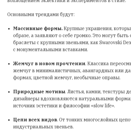
воплощением эклектики и экспериментов в стиле.
Основными трендами будут:
Массивные формы.
Крупные украшения, которы
образе, а заявляют о себе громко. Это могут быть
браслеты с крупными звеньями, как Swarovski Dex
с монументальными вставками.
Жемчуг в новом прочтении
. Классика переосм
жемчуг в минималистичных, авангардных или д
формах, цветной жемчуг, необычные оправы.
Природные мотивы
. Листья, камни, текстуры д
дизайнеры вдохновляются натуральными формами
источник эстетики и философии «slow life».
Цепи всех видов
. От тонких многослойных цеп
индустриальных звеньев.