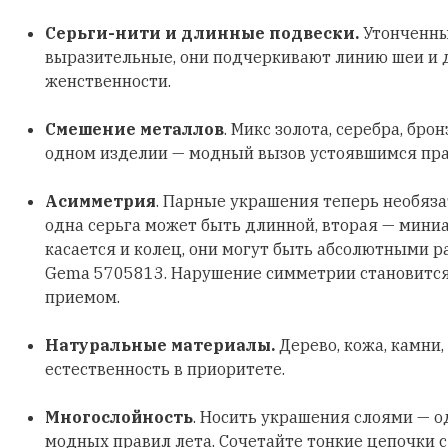
Серьги-нити и длинные подвески.
Утонченны
выразительные, они подчеркивают линию шеи и
женственности.
Смешение металлов
. Микс золота, серебра, бро
одном изделии — модный вызов устоявшимся пр
Асимметрия
. Парные украшения теперь необяз
одна серьга может быть длинной, вторая — мини
касается и колец, они могут быть абсолютными р
Gema 5705813. Нарушение симметрии становитс
приемом.
Натуральные материалы.
Дерево, кожа, камни,
естественность в приоритете.
Многослойность
. Носить украшения слоями — о
модных правил лета. Сочетайте тонкие цепочки 