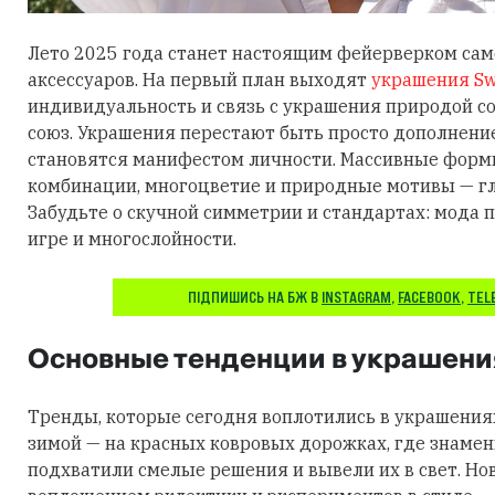
Лето 2025 года станет настоящим фейерверком са
аксессуаров. На первый план выходят
украшения Sw
индивидуальность и связь с украшения природой 
союз. Украшения перестают быть просто дополнени
становятся манифестом личности. Массивные фор
комбинации, многоцветие и природные мотивы — гл
Забудьте о скучной симметрии и стандартах: мода п
игре и многослойности.
ПІДПИШИСЬ НА БЖ В
INSTAGRAM
,
FACEBOOK
,
TEL
Основные тенденции в украшени
Тренды, которые сегодня воплотились в украшения
зимой — на красных ковровых дорожках, где знаме
подхватили смелые решения и вывели их в свет. Но