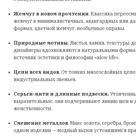
Жемчуг в новом прочтении
. Классика переосм
жемчуг в минималистичных, авангардных или д
формах, цветной жемчуг, необычные оправы.
Природные мотивы
. Листья, камни, текстуры д
дизайнеры вдохновляются натуральными формами
источник эстетики и философии «slow life».
Цепи всех видов
. От тонких многослойных цеп
индустриальных звеньев.
Серьги-нити и длинные подвески.
Утонченны
выразительные, они подчеркивают линию шеи и
женственности.
Смешение металлов
. Микс золота, серебра, бро
одном изделии — модный вызов устоявшимся пр