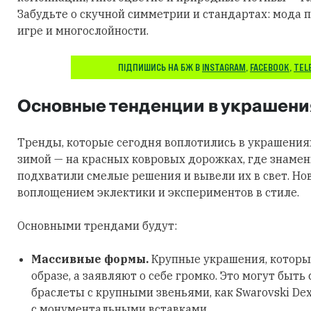
Забудьте о скучной симметрии и стандартах: мода п
игре и многослойности.
ПІДПИШИСЬ НА БЖ В
INSTAGRAM
,
FACEBOOK
,
TEL
Основные тенденции в украшени
Тренды, которые сегодня воплотились в украшения
зимой — на красных ковровых дорожках, где знаме
подхватили смелые решения и вывели их в свет. Но
воплощением эклектики и экспериментов в стиле.
Основными трендами будут:
Массивные формы.
Крупные украшения, которы
образе, а заявляют о себе громко. Это могут быть
браслеты с крупными звеньями, как Swarovski Dex
с монументальными вставками.