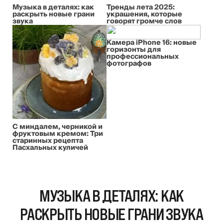
Музыка в деталях: как
Тренды лета 2025:
раскрыть новые грани
украшения, которые
звука
говорят громче слов
Камера iPhone 16: новые
горизонты для
профессиональных
фотографов
С миндалем, черникой и
фруктовым кремом: Три
старинных рецепта
Пасхальных куличей
МУЗЫКА В ДЕТАЛЯХ: КАК
РАСКРЫТЬ НОВЫЕ ГРАНИ ЗВУКА