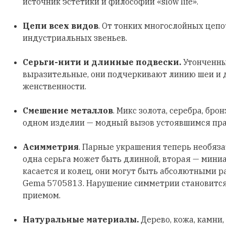
источник эстетики и философии «slow life».
Цепи всех видов
. От тонких многослойных цеп
индустриальных звеньев.
Серьги-нити и длинные подвески.
Утонченны
выразительные, они подчеркивают линию шеи и
женственности.
Смешение металлов
. Микс золота, серебра, бро
одном изделии — модный вызов устоявшимся пр
Асимметрия
. Парные украшения теперь необяз
одна серьга может быть длинной, вторая — мини
касается и колец, они могут быть абсолютными р
Gema 5705813. Нарушение симметрии становитс
приемом.
Натуральные материалы.
Дерево, кожа, камни,