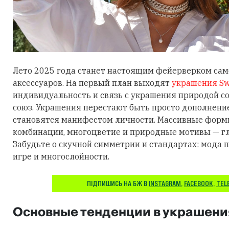
Лето 2025 года станет настоящим фейерверком са
аксессуаров. На первый план выходят
украшения Sw
индивидуальность и связь с украшения природой 
союз. Украшения перестают быть просто дополнени
становятся манифестом личности. Массивные фор
комбинации, многоцветие и природные мотивы — гл
Забудьте о скучной симметрии и стандартах: мода п
игре и многослойности.
ПІДПИШИСЬ НА БЖ В
INSTAGRAM
,
FACEBOOK
,
TEL
Основные тенденции в украшени