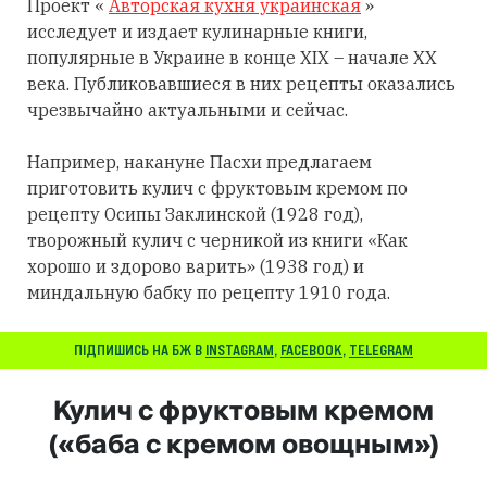
Проект «
Авторская кухня украинская
»
исследует и издает кулинарные книги,
популярные в Украине в конце XIX – начале XX
века. Публиковавшиеся в них рецепты оказались
чрезвычайно актуальными и сейчас.
Например, накануне Пасхи предлагаем
приготовить кулич с фруктовым кремом по
рецепту Осипы Заклинской (1928 год),
творожный кулич с черникой из книги «Как
хорошо и здорово варить» (1938 год) и
миндальную бабку по рецепту 1910 года.
ПІДПИШИСЬ НА БЖ В
INSTAGRAM
,
FACEBOOK
,
TELEGRAM
Кулич с фруктовым кремом
(«баба с кремом овощным»)