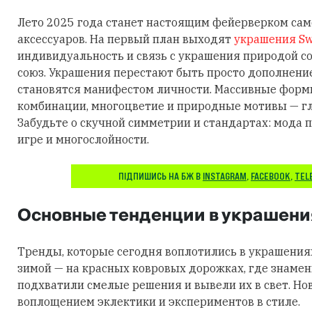
Лето 2025 года станет настоящим фейерверком са
аксессуаров. На первый план выходят
украшения Sw
индивидуальность и связь с украшения природой 
союз. Украшения перестают быть просто дополнени
становятся манифестом личности. Массивные фор
комбинации, многоцветие и природные мотивы — гл
Забудьте о скучной симметрии и стандартах: мода п
игре и многослойности.
ПІДПИШИСЬ НА БЖ В
INSTAGRAM
,
FACEBOOK
,
TEL
Основные тенденции в украшени
Тренды, которые сегодня воплотились в украшения
зимой — на красных ковровых дорожках, где знаме
подхватили смелые решения и вывели их в свет. Но
воплощением эклектики и экспериментов в стиле.