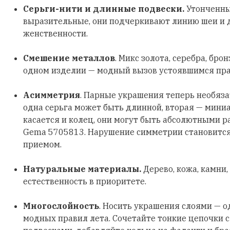
Серьги-нити и длинные подвески.
Утонченны
выразительные, они подчеркивают линию шеи и
женственности.
Смешение металлов
. Микс золота, серебра, бро
одном изделии — модный вызов устоявшимся пр
Асимметрия
. Парные украшения теперь необяз
одна серьга может быть длинной, вторая — мини
касается и колец, они могут быть абсолютными р
Gema 5705813. Нарушение симметрии становитс
приемом.
Натуральные материалы.
Дерево, кожа, камни,
естественность в приоритете.
Многослойность
. Носить украшения слоями — о
модных правил лета. Сочетайте тонкие цепочки 