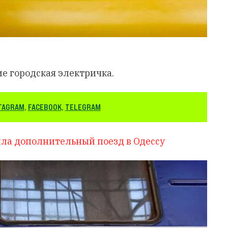
е городская электричка.
TAGRAM
,
FACEBOOK
,
TELEGRAM
ила дополнительный поезд в Одессу