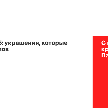
5: украшения, которые
С
лов
к
П