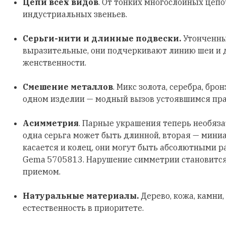
Цепи всех видов
. От тонких многослойных цеп
индустриальных звеньев.
Серьги-нити и длинные подвески.
Утонченны
выразительные, они подчеркивают линию шеи и
женственности.
Смешение металлов
. Микс золота, серебра, бро
одном изделии — модный вызов устоявшимся пр
Асимметрия
. Парные украшения теперь необяз
одна серьга может быть длинной, вторая — мини
касается и колец, они могут быть абсолютными р
Gema 5705813. Нарушение симметрии становитс
приемом.
Натуральные материалы.
Дерево, кожа, камни,
естественность в приоритете.