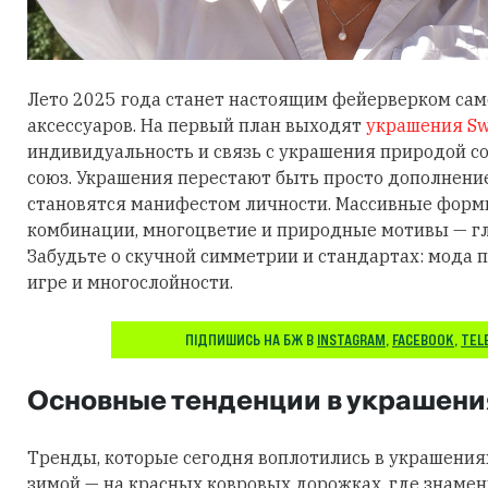
Лето 2025 года станет настоящим фейерверком са
аксессуаров. На первый план выходят
украшения Sw
индивидуальность и связь с украшения природой 
союз. Украшения перестают быть просто дополнени
становятся манифестом личности. Массивные фор
комбинации, многоцветие и природные мотивы — гл
Забудьте о скучной симметрии и стандартах: мода п
игре и многослойности.
ПІДПИШИСЬ НА БЖ В
INSTAGRAM
,
FACEBOOK
,
TEL
Основные тенденции в украшени
Тренды, которые сегодня воплотились в украшения
зимой — на красных ковровых дорожках, где знаме