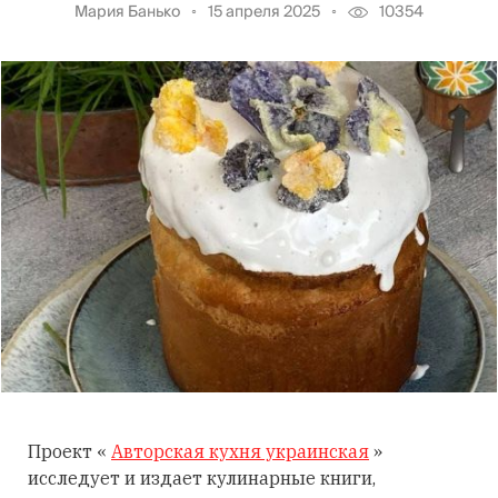
Мария Банько
15 апреля 2025
10354
Проект «
Авторская кухня украинская
»
исследует и издает кулинарные книги,