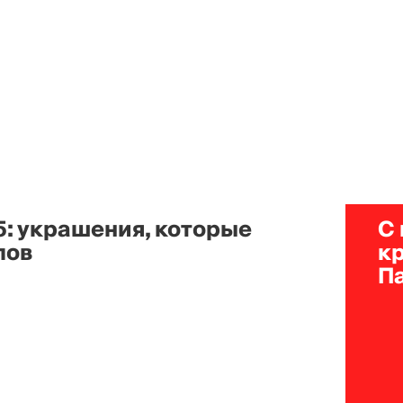
5: украшения, которые
С
лов
к
П