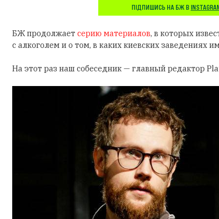
ПІДПИШИСЬ НА БЖ В
INSTAGRA
БЖ продолжает
серию материалов
, в которых изве
с алкоголем и о том, в каких киевских заведениях и
На этот раз наш собеседник — главный редактор Pla