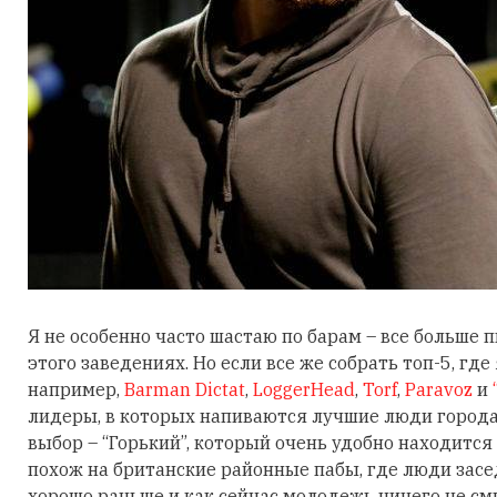
Я не особенно часто шастаю по барам – все больше
этого заведениях. Но если все же собрать топ-5, где
например,
Barman Dictat
,
LoggerНead
,
Torf
,
Paravoz
и
лидеры, в которых напиваются лучшие люди города.
выбор – “Горький”, который очень удобно находится
похож на британские районные пабы, где люди засе
хорошо раньше и как сейчас молодежь ничего не см