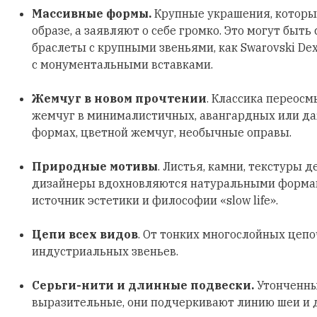
Массивные формы.
Крупные украшения, которы
образе, а заявляют о себе громко. Это могут быть
браслеты с крупными звеньями, как Swarovski Dex
с монументальными вставками.
Жемчуг в новом прочтении
. Классика переосм
жемчуг в минималистичных, авангардных или д
формах, цветной жемчуг, необычные оправы.
Природные мотивы
. Листья, камни, текстуры д
дизайнеры вдохновляются натуральными формами
источник эстетики и философии «slow life».
Цепи всех видов
. От тонких многослойных цеп
индустриальных звеньев.
Серьги-нити и длинные подвески.
Утонченны
выразительные, они подчеркивают линию шеи и