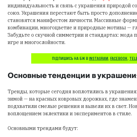
индивидуальность и связь с украшения природой 
союз. Украшения перестают быть просто дополнени
становятся манифестом личности. Массивные фор
комбинации, многоцветие и природные мотивы — гл
Забудьте о скучной симметрии и стандартах: мода п
игре и многослойности.
ПІДПИШИСЬ НА БЖ В
INSTAGRAM
,
FACEBOOK
,
TEL
Основные тенденции в украшени
Тренды, которые сегодня воплотились в украшения
зимой — на красных ковровых дорожках, где знаме
подхватили смелые решения и вывели их в свет. Но
воплощением эклектики и экспериментов в стиле.
Основными трендами будут: