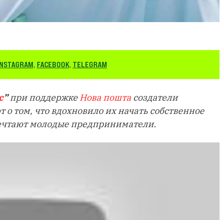
INSTAGRAM
,
FACEBOOK
,
TELEGRAM
с
”
при поддержке
Нова пошта
создатели
 о том, что вдохновило их начать собственное
 мечтают молодые предприниматели.