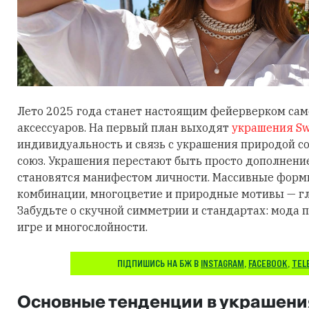
Лето 2025 года станет настоящим фейерверком са
аксессуаров. На первый план выходят
украшения Sw
индивидуальность и связь с украшения природой 
союз. Украшения перестают быть просто дополнени
становятся манифестом личности. Массивные фор
комбинации, многоцветие и природные мотивы — гл
Забудьте о скучной симметрии и стандартах: мода п
игре и многослойности.
ПІДПИШИСЬ НА БЖ В
INSTAGRAM
,
FACEBOOK
,
TEL
Основные тенденции в украшени