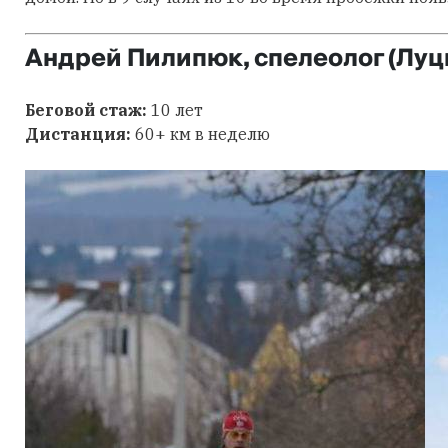
Андрей Пилипюк, спелеолог (Луц
Беговой стаж:
10 лет
Дистанция:
60+ км в неделю