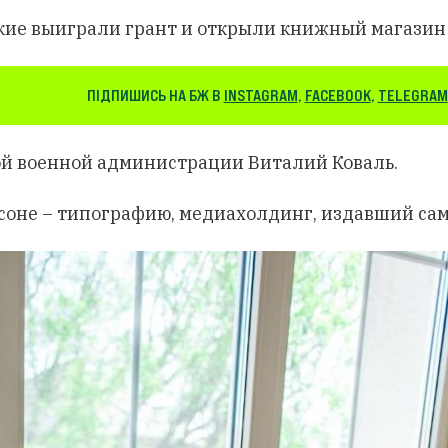
ие выиграли грант и открыли книжный магазин 
ПІДПИШИСЬ НА БЖ В
INSTAGRAM
,
FACEBOOK
,
TELEGRAM
ой военной администрации Виталий Коваль.
рсоне – типографию, медиахолдинг, издавший сам