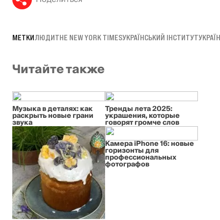
МЕТКИ
ЛЮДИ
THE NEW YORK TIMES
УКРАЇНСЬКИЙ ІНСТИТУТ
УКРАЇ
Читайте также
Музыка в деталях: как
Тренды лета 2025:
раскрыть новые грани
украшения, которые
звука
говорят громче слов
Камера iPhone 16: новые
горизонты для
профессиональных
фотографов