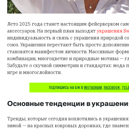
Лето 2025 года станет настоящим фейерверком са
аксессуаров. На первый план выходят
украшения Sw
индивидуальность и связь с украшения природой 
союз. Украшения перестают быть просто дополнени
становятся манифестом личности. Массивные фор
комбинации, многоцветие и природные мотивы — гл
Забудьте о скучной симметрии и стандартах: мода п
игре и многослойности.
ПІДПИШИСЬ НА БЖ В
INSTAGRAM
,
FACEBOOK
,
TEL
Основные тенденции в украшени
Тренды, которые сегодня воплотились в украшения
зимой — на красных ковровых дорожках, где знаме