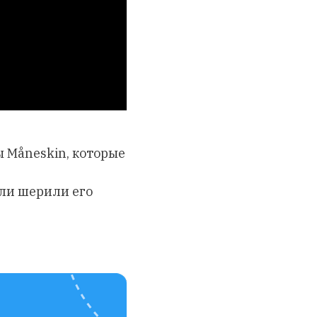
ы Måneskin, которые
тели шерили его