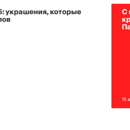
5: украшения, которые
С
лов
к
П
15 