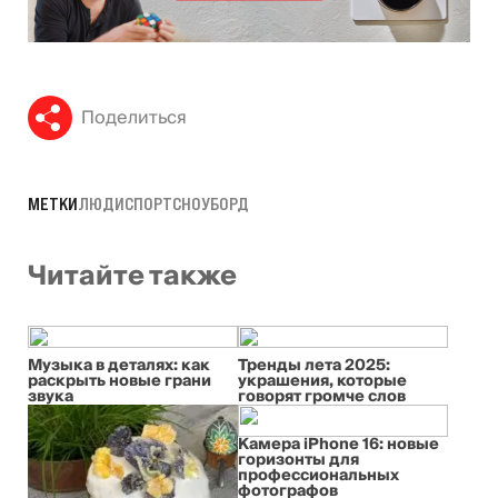
Поделиться
МЕТКИ
ЛЮДИ
СПОРТ
СНОУБОРД
Читайте также
Музыка в деталях: как
Тренды лета 2025:
раскрыть новые грани
украшения, которые
звука
говорят громче слов
Камера iPhone 16: новые
горизонты для
профессиональных
фотографов