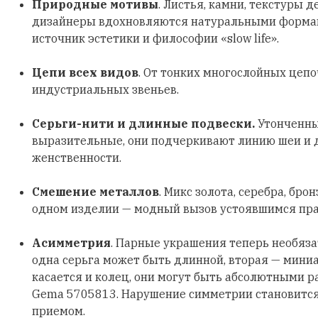
Природные мотивы
. Листья, камни, текстуры д
дизайнеры вдохновляются натуральными формами
источник эстетики и философии «slow life».
Цепи всех видов
. От тонких многослойных цеп
индустриальных звеньев.
Серьги-нити и длинные подвески.
Утонченны
выразительные, они подчеркивают линию шеи и
женственности.
Смешение металлов
. Микс золота, серебра, бро
одном изделии — модный вызов устоявшимся пр
Асимметрия
. Парные украшения теперь необяз
одна серьга может быть длинной, вторая — мини
касается и колец, они могут быть абсолютными р
Gema 5705813. Нарушение симметрии становитс
приемом.