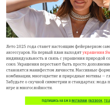
Лето 2025 года станет настоящим фейерверком са
аксессуаров. На первый план выходят
украшения Sw
индивидуальность и связь с украшения природой 
союз. Украшения перестают быть просто дополнени
становятся манифестом личности. Массивные фор
комбинации, многоцветие и природные мотивы — гл
Забудьте о скучной симметрии и стандартах: мода п
игре и многослойности.
ПІДПИШИСЬ НА БЖ В
INSTAGRAM
,
FACEBOOK
,
TEL