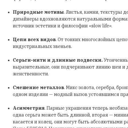
Природные мотивы
. Листья, камни, текстуры д
дизайнеры вдохновляются натуральными формами
источник эстетики и философии «slow life».
Цепи всех видов
. От тонких многослойных цеп
индустриальных звеньев.
Серьги-нити и длинные подвески.
Утонченны
выразительные, они подчеркивают линию шеи и
женственности.
Смешение металлов
. Микс золота, серебра, бро
одном изделии — модный вызов устоявшимся пр
Асимметрия
. Парные украшения теперь необяз
одна серьга может быть длинной, вторая — мини
касается и колец, они могут быть абсолютными р