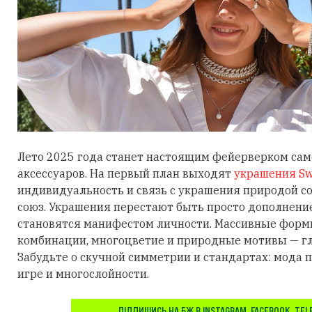
Лето 2025 года станет настоящим фейерверком са
аксессуаров. На первый план выходят
украшения Sw
индивидуальность и связь с украшения природой 
союз. Украшения перестают быть просто дополнени
становятся манифестом личности. Массивные фор
комбинации, многоцветие и природные мотивы — гл
Забудьте о скучной симметрии и стандартах: мода п
игре и многослойности.
ПІДПИШИСЬ НА БЖ В
INSTAGRAM
,
FACEBOOK
,
TEL