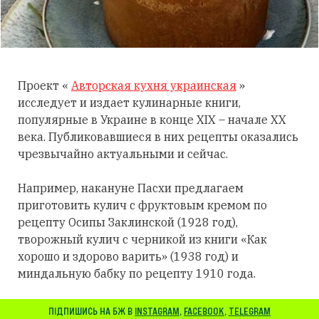
Проект «
Авторская кухня украинская
»
исследует и издает кулинарные книги,
популярные в Украине в конце XIX – начале XX
века. Публиковавшиеся в них рецепты оказались
чрезвычайно актуальными и сейчас.
Например, накануне Пасхи предлагаем
приготовить кулич с фруктовым кремом по
рецепту Осипы Заклинской (1928 год),
творожный кулич с черникой из книги «Как
хорошо и здорово варить» (1938 год) и
миндальную бабку по рецепту 1910 года.
ПІДПИШИСЬ НА БЖ В
INSTAGRAM
,
FACEBOOK
,
TELEGRAM