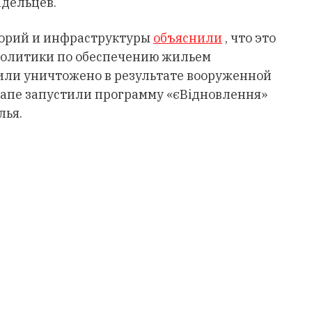
адельцев.
торий и инфраструктуры
объяснили
, что это
 политики по обеспечению жильем
или уничтожено в результате вооруженной
тапе запустили программу «єВідновлення»
лья.