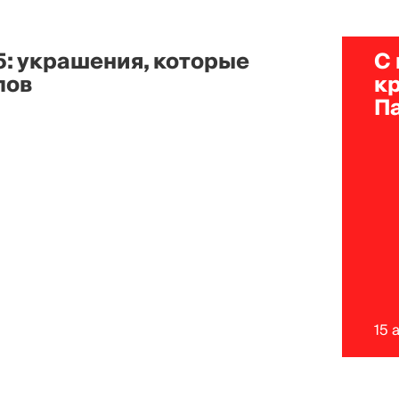
5: украшения, которые
С
лов
к
П
15 