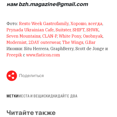
нам
bzh.magazine@gmail.com
Фото:
Resto Week Gastrofamily
,
Хорошо, всегда
,
Prynada Ukrainian Cafe
,
Suitster,
SHIFT
,
SHWK
,
Seven Mountains
,
CLAN-P
,
White Pony
,
Osobnyak
,
Modernist
,
2DAY outerwear
,
The Wings
,
G.Bar
Иконки: Situ Herrera, GraphBerry, Scott de Jonge и
Freepik
с
www.flaticon.com
Поделиться
МЕТКИ
МЕСТА И ВЕЩИ
СКИДКИ
ДАЙТЕ ДВА
Читайте также