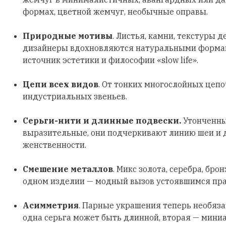
формах, цветной жемчуг, необычные оправы.
Природные мотивы
. Листья, камни, текстуры д
дизайнеры вдохновляются натуральными формами
источник эстетики и философии «slow life».
Цепи всех видов
. От тонких многослойных цеп
индустриальных звеньев.
Серьги-нити и длинные подвески.
Утонченны
выразительные, они подчеркивают линию шеи и
женственности.
Смешение металлов
. Микс золота, серебра, бро
одном изделии — модный вызов устоявшимся пр
Асимметрия
. Парные украшения теперь необяз
одна серьга может быть длинной, вторая — мини