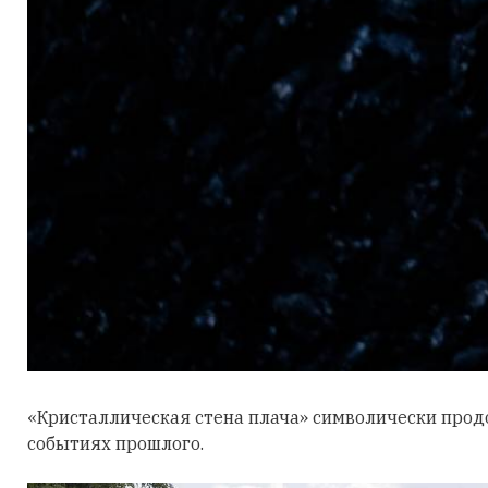
«Кристаллическая стена плача» символически прод
событиях прошлого.