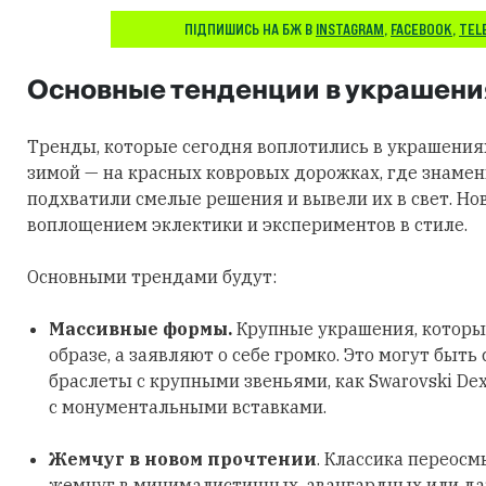
ПІДПИШИСЬ НА БЖ В
INSTAGRAM
,
FACEBOOK
,
TEL
Основные тенденции в украшени
Тренды, которые сегодня воплотились в украшения
зимой — на красных ковровых дорожках, где знаме
подхватили смелые решения и вывели их в свет. Но
воплощением эклектики и экспериментов в стиле.
Основными трендами будут:
Массивные формы.
Крупные украшения, которы
образе, а заявляют о себе громко. Это могут быть
браслеты с крупными звеньями, как Swarovski Dex
с монументальными вставками.
Жемчуг в новом прочтении
. Классика переосм
жемчуг в минималистичных, авангардных или д