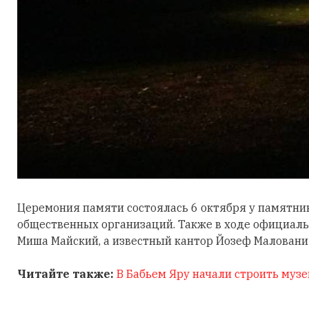
Церемония памяти состоялась 6 октября у памятни
общественных организаций. Также в ходе официал
Миша Майский, а известный кантор Йозеф Маловани
Читайте также:
В Бабьем Яру начали строить музе