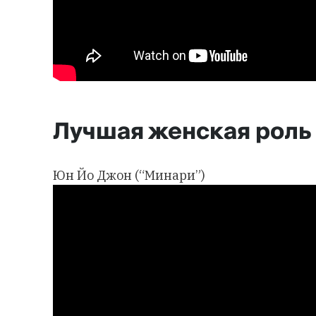
Лучшая женская роль 
Юн Йо Джон (“Минари”)