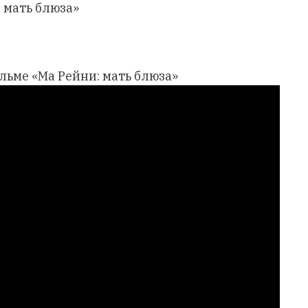
: мать блюза»
ильме «Ма Рейни: мать блюза»