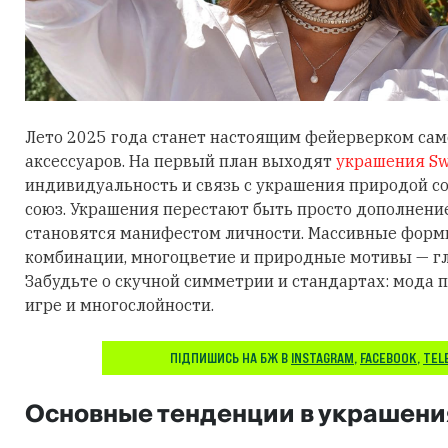
Лето 2025 года станет настоящим фейерверком са
аксессуаров. На первый план выходят
украшения Sw
индивидуальность и связь с украшения природой 
союз. Украшения перестают быть просто дополнени
становятся манифестом личности. Массивные фор
комбинации, многоцветие и природные мотивы — гл
Забудьте о скучной симметрии и стандартах: мода п
игре и многослойности.
ПІДПИШИСЬ НА БЖ В
INSTAGRAM
,
FACEBOOK
,
TEL
Основные тенденции в украшени