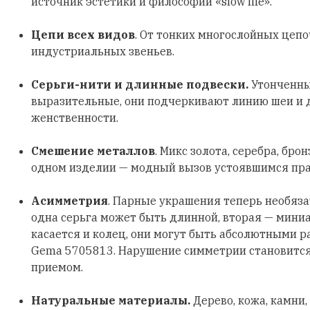
источник эстетики и философии «slow life».
Цепи всех видов
. От тонких многослойных цеп
индустриальных звеньев.
Серьги-нити и длинные подвески.
Утонченны
выразительные, они подчеркивают линию шеи и
женственности.
Смешение металлов
. Микс золота, серебра, бро
одном изделии — модный вызов устоявшимся пр
Асимметрия
. Парные украшения теперь необяз
одна серьга может быть длинной, вторая — мини
касается и колец, они могут быть абсолютными р
Gema 5705813. Нарушение симметрии становитс
приемом.
Натуральные материалы.
Дерево, кожа, камни,